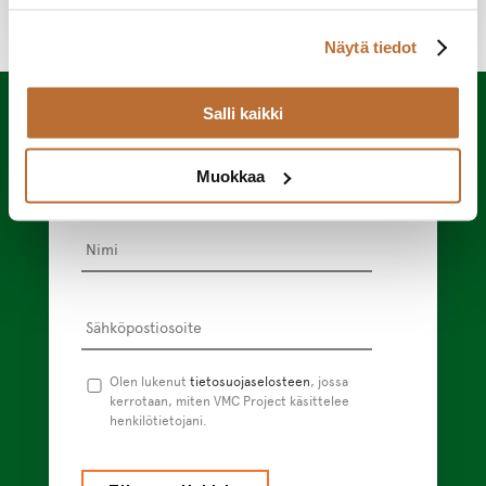
Näytä tiedot
Tilaa uutiskirjeemme
Salli kaikki
Tilaamalla uutiskirjeen saat kuukausittain
tietoa uutuuksista ja ajankohtaisista
trendeistä suoraan sähköpostiisi.
Muokkaa
Nimi
*
Sähköpostiosoite
*
Tietosuojaseloste
Olen lukenut
tietosuojaselosteen
*
, jossa
kerrotaan, miten VMC Project käsittelee
henkilötietojani.