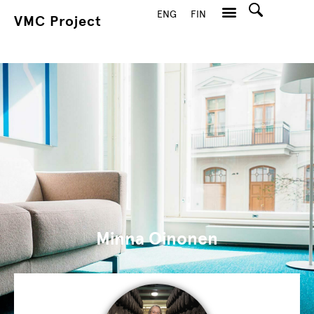
ENG
FIN
VMC Project
Hae
Minna Oinonen