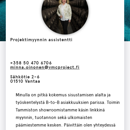
Projektimyynnin assistentti
+358 50 470 6706
minna.oinonen@vmcproject.fi
Sähkötie 2-6
01510 Vantaa
Minulla on pitkä kokemus sisustamisen alalta ja
työskentelystä B-to-B asiakkuuksien parissa. Toimin
Tammiston showroomistamme käsin linkkinä
myynnin, tuotannon sekä ulkomaisten
päämiestemme kesken. Päivittäin olen yhteydessä