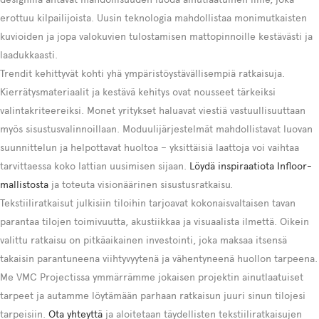
erottuu kilpailijoista. Uusin teknologia mahdollistaa monimutkaisten
kuvioiden ja jopa valokuvien tulostamisen mattopinnoille kestävästi ja
laadukkaasti.
Trendit kehittyvät kohti yhä ympäristöystävällisempiä ratkaisuja.
Kierrätysmateriaalit ja kestävä kehitys ovat nousseet tärkeiksi
valintakriteereiksi. Monet yritykset haluavat viestiä vastuullisuuttaan
myös sisustusvalinnoillaan. Moduulijärjestelmät mahdollistavat luovan
suunnittelun ja helpottavat huoltoa – yksittäisiä laattoja voi vaihtaa
tarvittaessa koko lattian uusimisen sijaan.
Löydä inspiraatiota Infloor-
mallistosta
ja toteuta visionäärinen sisustusratkaisu.
Tekstiiliratkaisut julkisiin tiloihin tarjoavat kokonaisvaltaisen tavan
parantaa tilojen toimivuutta, akustiikkaa ja visuaalista ilmettä. Oikein
valittu ratkaisu on pitkäaikainen investointi, joka maksaa itsensä
takaisin parantuneena viihtyvyytenä ja vähentyneenä huollon tarpeena.
Me VMC Projectissa ymmärrämme jokaisen projektin ainutlaatuiset
tarpeet ja autamme löytämään parhaan ratkaisun juuri sinun tilojesi
tarpeisiin.
Ota yhteyttä
ja aloitetaan täydellisten tekstiiliratkaisujen