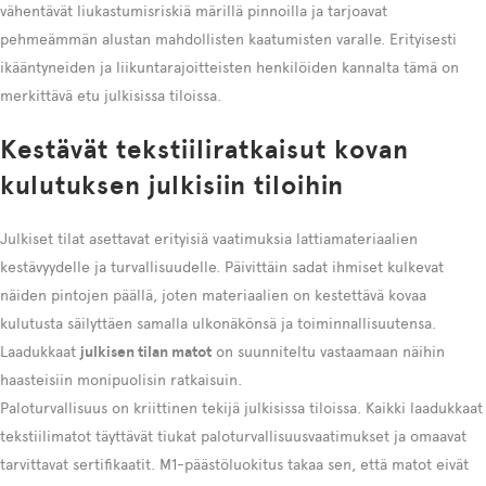
vähentävät liukastumisriskiä märillä pinnoilla ja tarjoavat
pehmeämmän alustan mahdollisten kaatumisten varalle. Erityisesti
ikääntyneiden ja liikuntarajoitteisten henkilöiden kannalta tämä on
merkittävä etu julkisissa tiloissa.
Kestävät tekstiiliratkaisut kovan
kulutuksen julkisiin tiloihin
Julkiset tilat asettavat erityisiä vaatimuksia lattiamateriaalien
kestävyydelle ja turvallisuudelle. Päivittäin sadat ihmiset kulkevat
näiden pintojen päällä, joten materiaalien on kestettävä kovaa
kulutusta säilyttäen samalla ulkonäkönsä ja toiminnallisuutensa.
Laadukkaat
julkisen tilan matot
on suunniteltu vastaamaan näihin
haasteisiin monipuolisin ratkaisuin.
Paloturvallisuus on kriittinen tekijä julkisissa tiloissa. Kaikki laadukkaat
tekstiilimatot täyttävät tiukat paloturvallisuusvaatimukset ja omaavat
tarvittavat sertifikaatit. M1-päästöluokitus takaa sen, että matot eivät