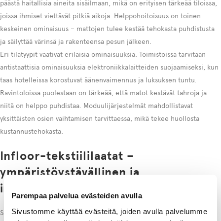
päästä haitallisia aineita sisäilmaan, mikä on erityisen tärkeää tiloissa,
joissa ihmiset viettävät pitkiä aikoja. Helppohoitoisuus on toinen
keskeinen ominaisuus – mattojen tulee kestää tehokasta puhdistusta
ja säilyttää värinsä ja rakenteensa pesun jälkeen.
Eri tilatyypit vaativat erilaisia ominaisuuksia. Toimistoissa tarvitaan
antistaattisia ominaisuuksia elektroniikkalaitteiden suojaamiseksi, kun
taas hotelleissa korostuvat äänenvaimennus ja luksuksen tuntu.
Ravintoloissa puolestaan on tärkeää, että matot kestävät tahroja ja
niitä on helppo puhdistaa. Moduulijärjestelmät mahdollistavat
yksittäisten osien vaihtamisen tarvittaessa, mikä tekee huollosta
kustannustehokasta.
Infloor-tekstiililaatat –
ympäristöystävällinen ja
innovatiivinen ratkaisu
Parempaa palvelua evästeiden avulla
Sivustomme käyttää evästeitä, joiden avulla palvelumme
Saksalainen Infloor on toiminut mattoteollisuudessa jo 140 vuotta ja