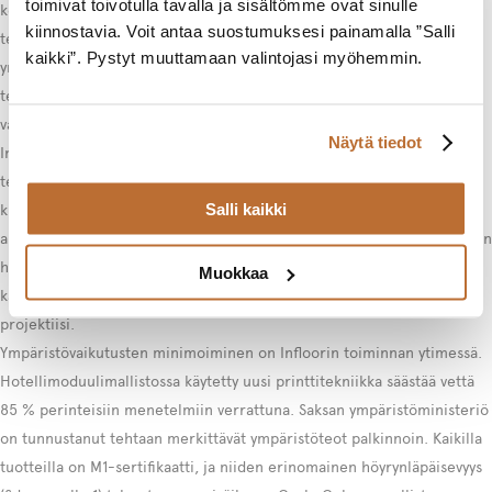
toimivat toivotulla tavalla ja sisältömme ovat sinulle
kehittynyt moderniksi, innovatiiviseksi valmistajaksi. Yrityksen
kiinnostavia. Voit antaa suostumuksesi painamalla ”Salli
tekstiililaatat edustavat alan huippuosaamista ja
kaikki”. Pystyt muuttamaan valintojasi myöhemmin.
ympäristövastuullisuutta. Infloor valmistaa 100 % kierrätettäviä
tekstiililaattoja, jotka soveltuvat erinomaisesti julkisiin tiloihin
vaativimpienkin projektien tarpeisiin.
Näytä tiedot
Infloorin ainutlaatuinen LiftBAC™-teknologia mahdollistaa
tekstiililaattojen itsetarrautuvan asennuksen ilman liimoja tai muita
Salli kaikki
kiinnitysaineita. Tämä tekee asennuksesta nopeaa ja helppoa, eikä
alkuperäinen lattia vaurioidu asennuksen yhteydessä. Laatat ovat täysin
hajuttomia ja allergisoimattomia, mikä tekee niistä turvallisia kaikille
Muokkaa
käyttäjille.
Tutustu Infloor-mallistoon
ja löydä sopiva ratkaisu
projektiisi.
Ympäristövaikutusten minimoiminen on Infloorin toiminnan ytimessä.
Hotellimoduulimallistossa käytetty uusi printtitekniikka säästää vettä
85 % perinteisiin menetelmiin verrattuna. Saksan ympäristöministeriö
on tunnustanut tehtaan merkittävät ympäristöteot palkinnoin. Kaikilla
tuotteilla on M1-sertifikaatti, ja niiden erinomainen höyrynläpäisevyys