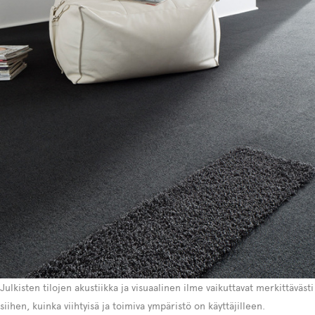
Julkisten tilojen akustiikka ja visuaalinen ilme vaikuttavat merkittävästi
siihen, kuinka viihtyisä ja toimiva ympäristö on käyttäjilleen.