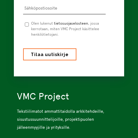
Sähköpostiosoite
*
Tietosuojaseloste
Olen lukenut
tietosuojaselosteen
*
, jossa
kerrotaan, miten VMC Project käsittelee
henkilötietojani.
VMC Project
Tekstiilimatot ammattitaidolla arkkitehdeille,
sisustussuunnittelijoille, projektipuolen
jälleenmyyjille ja yrityksille.