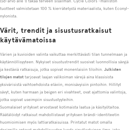
(Sd-arvo alle 1) takaa terveen sisäilman. Cycle Colors -malliston
tuotteet valmistetaan 100 % kierrätetystä materiaalista, kuten Econyl-
nylonista.
Värit, trendit ja sisustusratkaisut
käytävämatoissa
Värien ja kuvioiden valinta vaikuttaa merkittävästi tilan tunnelmaan ja
käytännöllisyyteen. Nykyiset sisustustrendit suosivat luonnollisia sävyjä
ja kestäviä ratkaisuja, jotka sopivat monenlaisiin tiloihin.
Julkisten
tilojen matot
tarjoavat laajan valikoiman värejä aina klassisista
yksivärisistä vaihtoehdoista eläviin, monisävyisiin pintoihin. Hillityt
sävyt, kuten harmaan ja beigen eri vivahteet, ovat ajattomia valintoja,
jotka sopivat useimpiin sisustustyyleihin.
Suomalaiset yritykset arvostavat kotimaista laatua ja käsityötaitoa.
Räätälöidyt ratkaisut mahdollistavat yrityksen brändi-identiteetin
huomioimisen myös lattiaratkaisuissa. Printatut matot omalla
designilla antavat mahdollisuuden luoda ainutlaatuinen ilme, joka