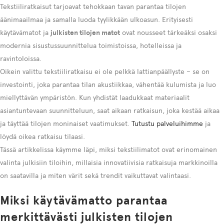
Tekstiiliratkaisut tarjoavat tehokkaan tavan parantaa tilojen
äänimaailmaa ja samalla luoda tyylikkään ulkoasun. Erityisesti
käytävämatot ja
julkisten tilojen matot
ovat nousseet tärkeäksi osaksi
modernia sisustussuunnittelua toimistoissa, hotelleissa ja
ravintoloissa.
Oikein valittu tekstiiliratkaisu ei ole pelkkä lattianpäällyste – se on
investointi, joka parantaa tilan akustiikkaa, vähentää kulumista ja luo
miellyttävän ympäristön. Kun yhdistät laadukkaat materiaalit
asiantuntevaan suunnitteluun, saat aikaan ratkaisun, joka kestää aikaa
ja täyttää tilojen moninaiset vaatimukset.
Tutustu palveluihimme
ja
löydä oikea ratkaisu tilaasi.
Tässä artikkelissa käymme läpi, miksi tekstiilimatot ovat erinomainen
valinta julkisiin tiloihin, millaisia innovatiivisia ratkaisuja markkinoilla
on saatavilla ja miten värit sekä trendit vaikuttavat valintaasi.
Miksi käytävämatto parantaa
merkittävästi julkisten tilojen