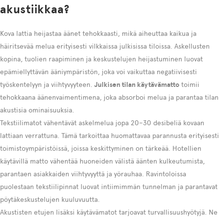
akustiikkaa?
Kova lattia heijastaa äänet tehokkaasti, mikä aiheuttaa kaikua ja
häiritsevää melua erityisesti vilkkaissa julkisissa tiloissa. Askellusten
kopina, tuolien raapiminen ja keskustelujen heijastuminen luovat
epämiellyttävän ääniympäristön, joka voi vaikuttaa negatiivisesti
työskentelyyn ja viihtyvyyteen.
Julkisen tilan käytävämatto
toimii
tehokkaana äänenvaimentimena, joka absorboi melua ja parantaa tilan
akustisia ominaisuuksia.
Tekstiilimatot vähentävät askelmelua jopa 20–30 desibeliä kovaan
lattiaan verrattuna. Tämä tarkoittaa huomattavaa parannusta erityisesti
toimistoympäristöissä, joissa keskittyminen on tärkeää. Hotellien
käytävillä matto vähentää huoneiden välistä äänten kulkeutumista,
parantaen asiakkaiden viihtyvyyttä ja yörauhaa. Ravintoloissa
puolestaan tekstiilipinnat luovat intiimimmän tunnelman ja parantavat
pöytäkeskustelujen kuuluvuutta.
Akustisten etujen lisäksi käytävämatot tarjoavat turvallisuushyötyjä. Ne