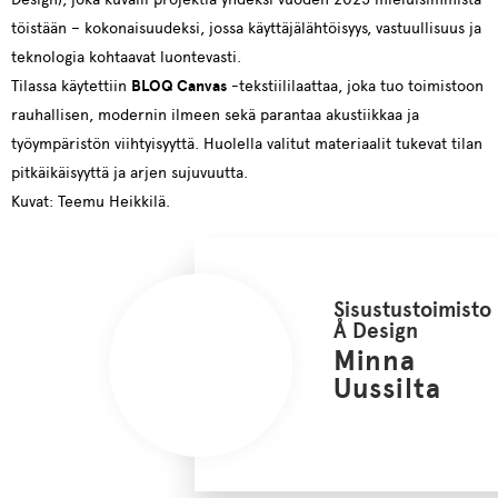
töistään – kokonaisuudeksi, jossa käyttäjälähtöisyys, vastuullisuus ja
teknologia kohtaavat luontevasti.
Tilassa käytettiin
BLOQ
Canvas
-tekstiililaattaa, joka tuo toimistoon
rauhallisen, modernin ilmeen sekä parantaa akustiikkaa ja
työympäristön viihtyisyyttä. Huolella valitut materiaalit tukevat tilan
pitkäikäisyyttä ja arjen sujuvuutta.
Kuvat: Teemu Heikkilä.
Sisustustoimisto
Å Design
Minna
Uussilta