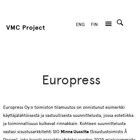
ENG
FIN
VMC Project
Hae
Europress
Europress Oy:n toimiston tilamuutos on onnistunut esimerkki
käyttäjälähtöisestä ja vastuullisesta suunnittelusta, jossa estetiikka
ja toiminnallisuus kulkevat rinnakkain. Kohteen suunnittelusta
vastasi sisustusarkkitehti SIO
Minna Uussilta
(Sisustustoimisto Å
Design), joka kuvaili projektia yhdeksi vuoden 2025 mieluisimmista