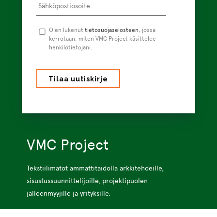
Tietosuojaseloste
Olen lukenut
tietosuojaselosteen
*
, jossa
kerrotaan, miten VMC Project käsittelee
henkilötietojani.
VMC Project
Tekstiilimatot ammattitaidolla arkkitehdeille,
sisustussuunnittelijoille, projektipuolen
jälleenmyyjille ja yrityksille.
Palvelut