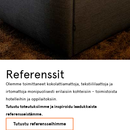
Referenssit
Olemme toimittaneet kokolattiamattoja, tekstiililaattoja ja
irtomattoja monipuolisesti erilaisiin kohteisiin – toimistoista
hotelleihin ja oppilaitoksiin.
Tutustu toteutuksiimme ja inspiroidu laadukkaista
referensseistämme.
Tutustu referensseihimme