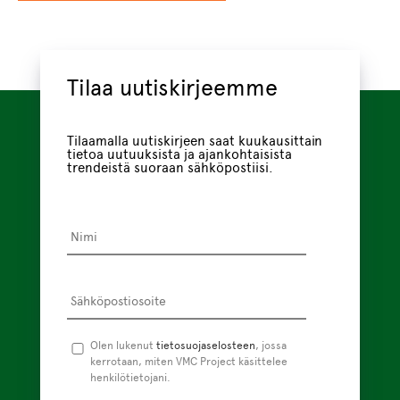
Tilaa uutiskirjeemme
Tilaamalla uutiskirjeen saat kuukausittain
tietoa uutuuksista ja ajankohtaisista
trendeistä suoraan sähköpostiisi.
Nimi
*
Sähköpostiosoite
*
Tietosuojaseloste
Olen lukenut
tietosuojaselosteen
*
, jossa
kerrotaan, miten VMC Project käsittelee
henkilötietojani.