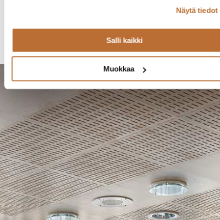
Näytä tiedot
Kytäjän kartano, Törölä
Salli kaikki
Muokkaa