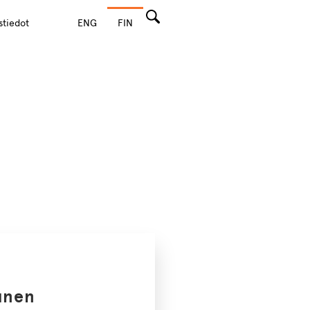
stiedot
ENG
FIN
Hae
unen