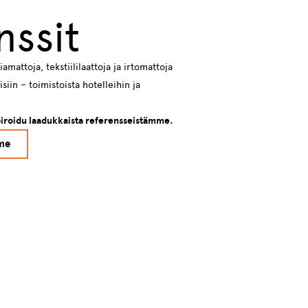
nssit
mattoja, tekstiililaattoja ja irtomattoja
siin – toimistoista hotelleihin ja
piroidu laadukkaista referensseistämme.
me