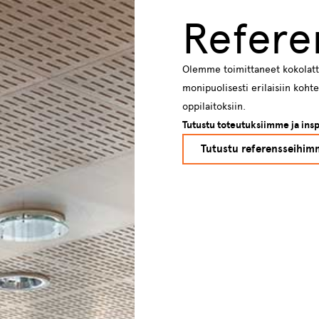
Refere
Olemme toimittaneet kokolattia
monipuolisesti erilaisiin kohtei
oppilaitoksiin.
Tutustu toteutuksiimme ja ins
Tutustu referensseihim