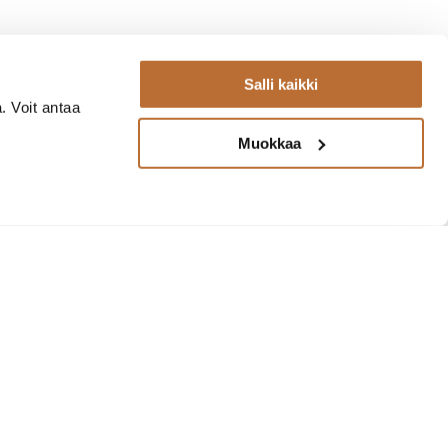
Salli kaikki
. Voit antaa
Muokkaa