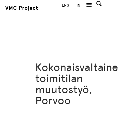
ENG
FIN
VMC Project
Hae
Kokonaisvaltain
toimitilan
muutostyö,
Porvoo