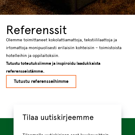
Referenssit
Olemme toimittaneet kokolattiamattoja, tekstiililaattoja ja
irtomattoja monipuolisesti erilaisiin kohteisiin – toimistoista
hotelleihin ja oppilaitoksiin.
Tutustu toteutuksiimme ja inspiroidu laadukkaista
referensseistämme.
Tutustu referensseihimme
Tilaa uutiskirjeemme