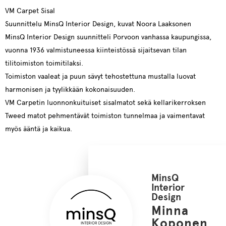
VM Carpet Sisal
Suunnittelu MinsQ Interior Design, kuvat Noora Laaksonen
MinsQ Interior Design suunnitteli Porvoon vanhassa kaupungissa,
vuonna 1936 valmistuneessa kiinteistössä sijaitsevan tilan
tilitoimiston toimitilaksi.
Toimiston vaaleat ja puun sävyt tehostettuna mustalla luovat
harmonisen ja tyylikkään kokonaisuuden.
VM Carpetin luonnonkuituiset sisalmatot sekä kellarikerroksen
Tweed matot pehmentävät toimiston tunnelmaa ja vaimentavat
myös ääntä ja kaikua.
MinsQ
Interior
Design
Minna
Koponen