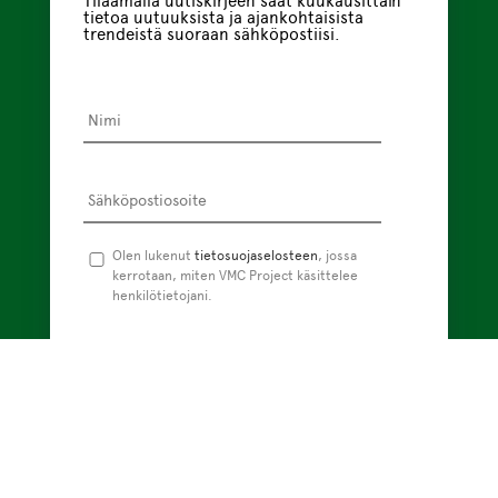
Tilaamalla uutiskirjeen saat kuukausittain
tietoa uutuuksista ja ajankohtaisista
trendeistä suoraan sähköpostiisi.
Nimi
*
Sähköpostiosoite
*
Tietosuojaseloste
Olen lukenut
tietosuojaselosteen
*
, jossa
kerrotaan, miten VMC Project käsittelee
henkilötietojani.