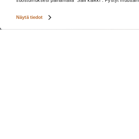
suostumuksesi painamalla ”Salli kaikki”. Pystyt muutta
Näytä tiedot