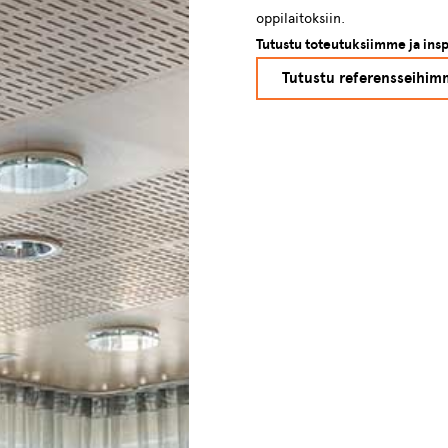
oppilaitoksiin.
Tutustu toteutuksiimme ja ins
Tutustu referensseihim