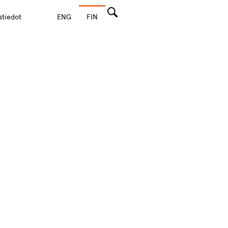
stiedot
ENG
FIN
Hae