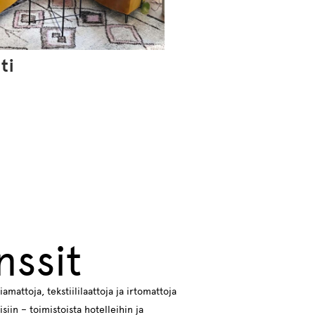
ti
nssit
mattoja, tekstiililaattoja ja irtomattoja
siin – toimistoista hotelleihin ja