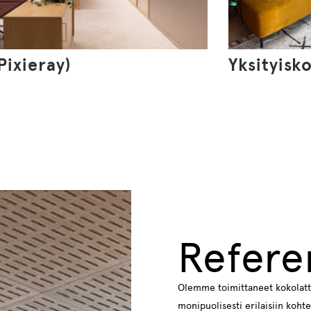
(Pixieray)
Yksityisko
Refere
Olemme toimittaneet kokolattia
monipuolisesti erilaisiin kohtei