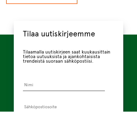
Tilaa uutiskirjeemme
Tilaamalla uutiskirjeen saat kuukausittain
tietoa uutuuksista ja ajankohtaisista
trendeistä suoraan sähköpostiisi.
Nimi
*
Sähköpostiosoite
*
Tietosuojaseloste
Olen lukenut
tietosuojaselosteen
*
, jossa
kerrotaan, miten VMC Project käsittelee
henkilötietojani.