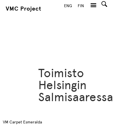
ENG
FIN
VMC Project
Hae
Toimisto
Helsingin
Salmisaaressa
VM Carpet Esmeralda