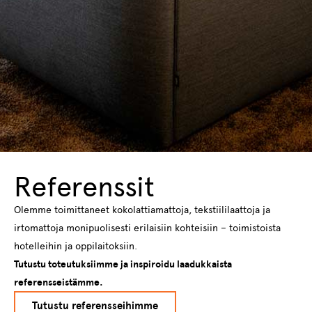
Referenssit
Olemme toimittaneet kokolattiamattoja, tekstiililaattoja ja
irtomattoja monipuolisesti erilaisiin kohteisiin – toimistoista
hotelleihin ja oppilaitoksiin.
Tutustu toteutuksiimme ja inspiroidu laadukkaista
referensseistämme.
Tutustu referensseihimme