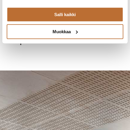
Salli kaikki
Muokkaa
Europress