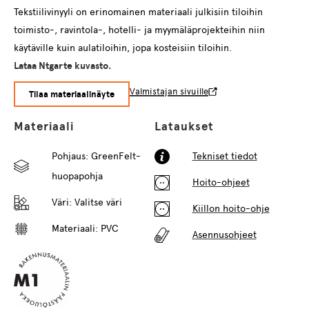
Tekstiilivinyyli on erinomainen materiaali julkisiin tiloihin
toimisto-, ravintola-, hotelli- ja myymäläprojekteihin niin
käytäville kuin aulatiloihin, jopa kosteisiin tiloihin.
Lataa Ntgarte kuvasto.
Valmistajan sivuille
Tilaa materiaalinäyte
Materiaali
Lataukset
Pohjaus: GreenFelt-
Tekniset tiedot
huopapohja
Hoito-ohjeet
Väri:
Valitse väri
Kiillon hoito-ohje
Materiaali: PVC
Asennusohjeet