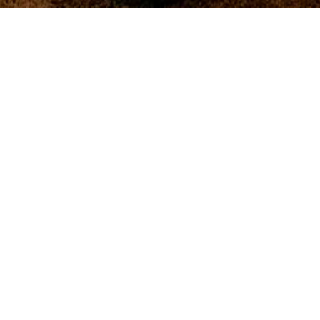
Referenssit
Olemme toimittaneet kokolattiamattoja, tekstiililaattoja ja
irtomattoja monipuolisesti erilaisiin kohteisiin – toimistoista
hotelleihin ja oppilaitoksiin.
Tutustu toteutuksiimme ja inspiroidu laadukkaista
referensseistämme.
Tutustu referensseihimme
Tilaa uutiskirjeemme
Tilaamalla uutiskirjeen saat kuukausittain
tietoa uutuuksista ja ajankohtaisista
trendeistä suoraan sähköpostiisi.