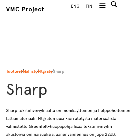
ENG
FIN
VMC Project
Hae
Tuotteet
Mallisto
Ntgrate
Sharp
Sharp
Sharp tekstiilivinyylilaatta on monikäyttöinen ja helppohoitoinen
lattiamateriaali. Ntgraten uusi kierrätetystä materiaalista
valmistettu Greenfelt-huopapohja lisää tekstiilivinyylin
akustoivia ominaisuuksia, äänenvaimennus on jopa 22dB.