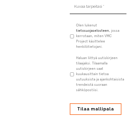
Kuvaa
tarpeitasi
*
Tietosuojaseloste
Olen lukenut
*
tietosuojaselosteen
, jossa
kerrotaan, miten VMC
Project käsittelee
henkilötietojani.
Uutiskirje
Haluan liittyä uutiskirjeen
tilaajaksi. Tilaamalla
uutiskirjeen saat
kuukausittain tietoa
uutuuksista ja ajankohtaisista
trendeistä suoraan
sähköpostiisi.