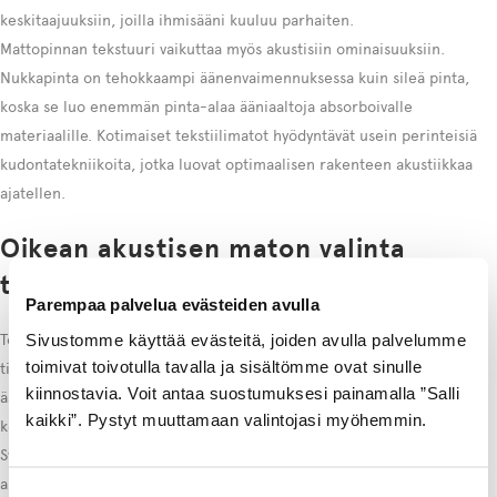
keskitaajuuksiin, joilla ihmisääni kuuluu parhaiten.
Mattopinnan tekstuuri vaikuttaa myös akustisiin ominaisuuksiin.
Nukkapinta on tehokkaampi äänenvaimennuksessa kuin sileä pinta,
koska se luo enemmän pinta-alaa ääniaaltoja absorboivalle
materiaalille. Kotimaiset tekstiilimatot hyödyntävät usein perinteisiä
kudontatekniikoita, jotka luovat optimaalisen rakenteen akustiikkaa
ajatellen.
Oikean akustisen maton valinta
toimistoon
Parempaa palvelua evästeiden avulla
Sivustomme käyttää evästeitä, joiden avulla palvelumme
Toimiston akustisen maton valinnassa tärkein tekijä on materiaalin
toimivat toivotulla tavalla ja sisältömme ovat sinulle
tiheys ja paksuus. Villamatot tarjoavat erinomaisen
kiinnostavia. Voit antaa suostumuksesi painamalla ”Salli
äänenvaimennuksen luonnollisten kuitujensa ansiosta. Villa on myös
kaikki”. Pystyt muuttamaan valintojasi myöhemmin.
kestävä materiaali, joka soveltuu hyvin kovan kulutuksen tiloihin.
Synteettisten kuitujen edut tulevat esiin helppohoitoisuudessa ja
allergisoivien aineiden puuttumisessa.