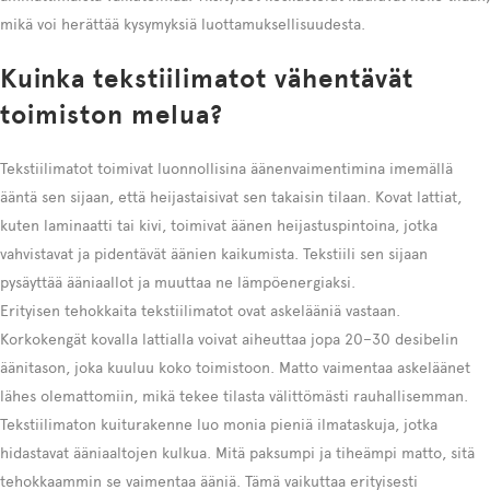
mikä voi herättää kysymyksiä luottamuksellisuudesta.
Kuinka tekstiilimatot vähentävät
toimiston melua?
Tekstiilimatot toimivat luonnollisina äänenvaimentimina imemällä
ääntä sen sijaan, että heijastaisivat sen takaisin tilaan. Kovat lattiat,
kuten laminaatti tai kivi, toimivat äänen heijastuspintoina, jotka
vahvistavat ja pidentävät äänien kaikumista. Tekstiili sen sijaan
pysäyttää ääniaallot ja muuttaa ne lämpöenergiaksi.
Erityisen tehokkaita tekstiilimatot ovat askelääniä vastaan.
Korkokengät kovalla lattialla voivat aiheuttaa jopa 20–30 desibelin
äänitason, joka kuuluu koko toimistoon. Matto vaimentaa askeläänet
lähes olemattomiin, mikä tekee tilasta välittömästi rauhallisemman.
Tekstiilimaton kuiturakenne luo monia pieniä ilmataskuja, jotka
hidastavat ääniaaltojen kulkua. Mitä paksumpi ja tiheämpi matto, sitä
tehokkaammin se vaimentaa ääniä. Tämä vaikuttaa erityisesti