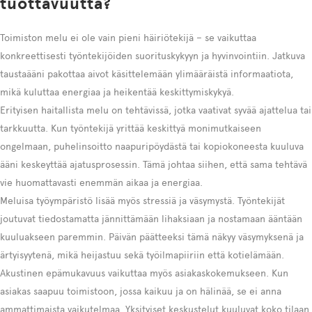
tuottavuutta?
Toimiston melu ei ole vain pieni häiriötekijä – se vaikuttaa
konkreettisesti työntekijöiden suorituskykyyn ja hyvinvointiin. Jatkuva
taustaääni pakottaa aivot käsittelemään ylimääräistä informaatiota,
mikä kuluttaa energiaa ja heikentää keskittymiskykyä.
Erityisen haitallista melu on tehtävissä, jotka vaativat syvää ajattelua tai
tarkkuutta. Kun työntekijä yrittää keskittyä monimutkaiseen
ongelmaan, puhelinsoitto naapuripöydästä tai kopiokoneesta kuuluva
ääni keskeyttää ajatusprosessin. Tämä johtaa siihen, että sama tehtävä
vie huomattavasti enemmän aikaa ja energiaa.
Meluisa työympäristö lisää myös stressiä ja väsymystä. Työntekijät
joutuvat tiedostamatta jännittämään lihaksiaan ja nostamaan ääntään
kuuluakseen paremmin. Päivän päätteeksi tämä näkyy väsymyksenä ja
ärtyisyytenä, mikä heijastuu sekä työilmapiiriin että kotielämään.
Akustinen epämukavuus vaikuttaa myös asiakaskokemukseen. Kun
asiakas saapuu toimistoon, jossa kaikuu ja on hälinää, se ei anna
ammattimaista vaikutelmaa. Yksityiset keskustelut kuuluvat koko tilaan,