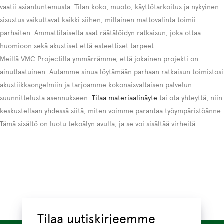
vaatii asiantuntemusta. Tilan koko, muoto, käyttötarkoitus ja nykyinen
sisustus vaikuttavat kaikki siihen, millainen mattovalinta toimii
parhaiten. Ammattilaiselta saat räätälöidyn ratkaisun, joka ottaa
huomioon sekä akustiset että esteettiset tarpeet.
Meillä VMC Projectilla ymmärrämme, että jokainen projekti on
ainutlaatuinen. Autamme sinua löytämään parhaan ratkaisun toimistosi
akustiikkaongelmiin ja tarjoamme kokonaisvaltaisen palvelun
suunnittelusta asennukseen.
Tilaa materiaalinäyte
tai ota yhteyttä, niin
keskustellaan yhdessä siitä, miten voimme parantaa työympäristöänne.
Tämä sisältö on luotu tekoälyn avulla, ja se voi sisältää virheitä.
Tilaa uutiskirjeemme