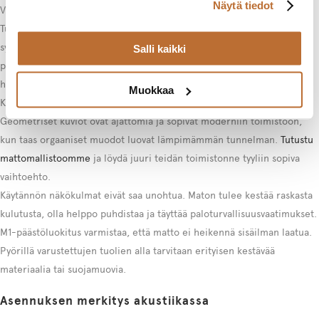
Näytä tiedot
Värimaailma vaikuttaa merkittävästi tilan tunnelmaan ja sisustukseen.
Tummat sävyt piilottavat likaa paremmin, mutta voivat tehdä tilasta
synkän. Vaaleat värit avaavat tilaa, mutta vaativat useampia
Salli kaikki
puhdistuskertoja. Nykyiset trendit suosivat luonnollisia maansävyjä ja
hillittyjä sävypaletteja, jotka sopivat monenlaisiin sisustustyyleihin.
Muokkaa
Kuviointi tarjoaa mahdollisuuden tuoda persoonallisuutta toimistoon.
Geometriset kuviot ovat ajattomia ja sopivat moderniin toimistoon,
kun taas orgaaniset muodot luovat lämpimämmän tunnelman.
Tutustu
mattomallistoomme
ja löydä juuri teidän toimistonne tyyliin sopiva
vaihtoehto.
Käytännön näkökulmat eivät saa unohtua. Maton tulee kestää raskasta
kulutusta, olla helppo puhdistaa ja täyttää paloturvallisuusvaatimukset.
M1-päästöluokitus varmistaa, että matto ei heikennä sisäilman laatua.
Pyörillä varustettujen tuolien alla tarvitaan erityisen kestävää
materiaalia tai suojamuovia.
Asennuksen merkitys akustiikassa