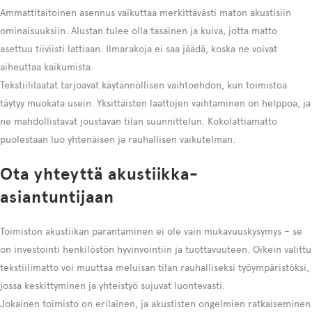
Ammattitaitoinen asennus vaikuttaa merkittävästi maton akustisiin
ominaisuuksiin. Alustan tulee olla tasainen ja kuiva, jotta matto
asettuu tiiviisti lattiaan. Ilmarakoja ei saa jäädä, koska ne voivat
aiheuttaa kaikumista.
Tekstiililaatat tarjoavat käytännöllisen vaihtoehdon, kun toimistoa
täytyy muokata usein. Yksittäisten laattojen vaihtaminen on helppoa, ja
ne mahdollistavat joustavan tilan suunnittelun. Kokolattiamatto
puolestaan luo yhtenäisen ja rauhallisen vaikutelman.
Ota yhteyttä akustiikka-
asiantuntijaan
Toimiston akustiikan parantaminen ei ole vain mukavuuskysymys – se
on investointi henkilöstön hyvinvointiin ja tuottavuuteen. Oikein valittu
tekstiilimatto voi muuttaa meluisan tilan rauhalliseksi työympäristöksi,
jossa keskittyminen ja yhteistyö sujuvat luontevasti.
Jokainen toimisto on erilainen, ja akustisten ongelmien ratkaiseminen