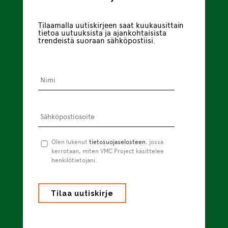
Tilaamalla uutiskirjeen saat kuukausittain
tietoa uutuuksista ja ajankohtaisista
trendeistä suoraan sähköpostiisi.
Nimi
*
Sähköpostiosoite
*
Tietosuojaseloste
Olen lukenut
tietosuojaselosteen
*
, jossa
kerrotaan, miten VMC Project käsittelee
henkilötietojani.