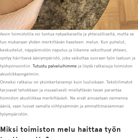
Avoin toimistotila voi tuntua nykyaikaiselta ja yhteisölliseltä, mutta se
tuo mukanaan yhden merkittävän haasteen: melun. Kun puhelut,
keskustelut, näppäimistön naputus ja liikenne sekoittuvat yhteen,
syntyy häiritsevä ääniympäristö, joka vaikuttaa suoraan työn laatuun ja
työhyvinvointiin.
Tutustu palveluihimme
ja löydä ratkaisuja toimiston
akustiikkaongelmiin.
Onneksi ratkaisu on yksinkertaisempi kuin luulisikaan. Tekstiilimatot
tarjoavat tehokkaan ja visuaalisesti miellyttävän tavan parantaa
toimiston akustiikkaa merkittävästi. Ne eivät ainoastaan vaimenna
ääniä, vaan luovat samalla viihtyisämmän ja ammattimaisemman
työympäristön.
Miksi toimiston melu haittaa työn