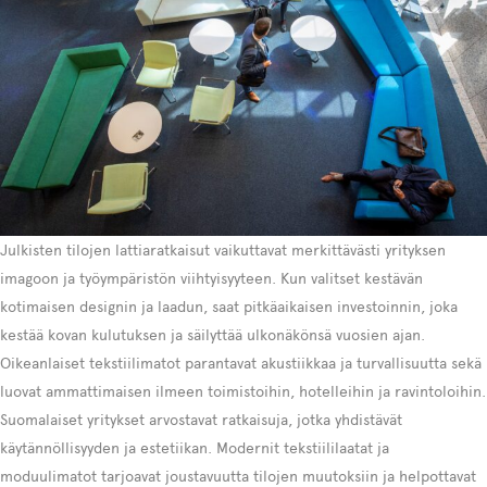
Julkisten tilojen lattiaratkaisut vaikuttavat merkittävästi yrityksen
imagoon ja työympäristön viihtyisyyteen. Kun valitset kestävän
kotimaisen designin ja laadun, saat pitkäaikaisen investoinnin, joka
kestää kovan kulutuksen ja säilyttää ulkonäkönsä vuosien ajan.
Oikeanlaiset tekstiilimatot parantavat akustiikkaa ja turvallisuutta sekä
luovat ammattimaisen ilmeen toimistoihin, hotelleihin ja ravintoloihin.
Suomalaiset yritykset arvostavat ratkaisuja, jotka yhdistävät
käytännöllisyyden ja estetiikan. Modernit tekstiililaatat ja
moduulimatot tarjoavat joustavuutta tilojen muutoksiin ja helpottavat