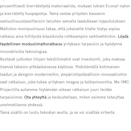
prosenttisesti kierrätetystä materiaalista, mukaan lukien Econyl-nylon
ja kierrätetty huopapohja. Tämä vastaa yritysten kasvaviin
vastuullisuustavoitteisiin tarjoten samalla laadukkaan lopputuloksen.
Malliston monipuolisuus takaa, että jokaiselle tilalle löytyy sopiva
ratkaisu aina hillityistä klassikoista rohkeampiin vaihtoehtoihin.
Löydä
täydellinen moduulimattoratkaisu
yrityksesi tarpeisiin ja hyödynnä
innovatiivista teknologiaa.
Kestävät julkisten tilojen tekstiilimatot ovat investointi, joka maksaa
itsensä takaisin pitkäaikaisessa käytössä. Yhdistämällä kotimaisen
laadun ja designin moderneihin, ympäristöystävällisiin innovaatioihin
saat ratkaisun, joka tukee yrityksen imagoa ja työhyvinvointia. Me VMC
Projectilla autamme löytämään oikean ratkaisun juuri teidän
tarpeisiinne.
Ota yhteyttä
ja keskustellaan, miten voimme toteuttaa
unelmatilanne yhdessä.
Tämä sisältö on luotu tekoälyn avulla, ja se voi sisältää virheitä.