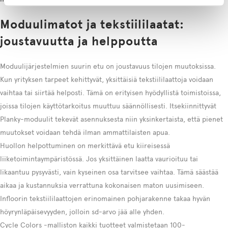
Moduulimatot ja tekstiililaatat:
joustavuutta ja helppoutta
Moduulijärjestelmien suurin etu on joustavuus tilojen muutoksissa.
Kun yrityksen tarpeet kehittyvät, yksittäisiä tekstiililaattoja voidaan
vaihtaa tai siirtää helposti. Tämä on erityisen hyödyllistä toimistoissa,
joissa tilojen käyttötarkoitus muuttuu säännöllisesti. Itsekiinnittyvät
Planky-moduulit tekevät asennuksesta niin yksinkertaista, että pienet
muutokset voidaan tehdä ilman ammattilaisten apua.
Huollon helpottuminen on merkittävä etu kiireisessä
liiketoimintaympäristössä. Jos yksittäinen laatta vaurioituu tai
likaantuu pysyvästi, vain kyseinen osa tarvitsee vaihtaa. Tämä säästää
aikaa ja kustannuksia verrattuna kokonaisen maton uusimiseen.
Infloorin tekstiililaattojen erinomainen pohjarakenne takaa hyvän
höyrynläpäisevyyden, jolloin sd-arvo jää alle yhden.
Cycle Colors -malliston kaikki tuotteet valmistetaan 100-