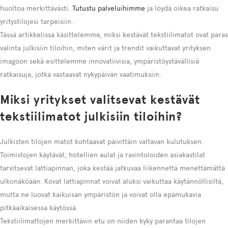
huoltoa merkittävästi.
Tutustu palveluihimme
ja löydä oikea ratkaisu
yritystilojesi tarpeisiin.
Tässä artikkelissa käsittelemme, miksi kestävät tekstiilimatot ovat paras
valinta julkisiin tiloihin, miten värit ja trendit vaikuttavat yrityksen
imagoon sekä esittelemme innovatiivisia, ympäristöystävällisiä
ratkaisuja, jotka vastaavat nykypäivän vaatimuksiin.
Miksi yritykset valitsevat kestävät
tekstiilimatot julkisiin tiloihin?
Julkisten tilojen matot kohtaavat päivittäin valtavan kulutuksen.
Toimistojen käytävät, hotellien aulat ja ravintoloiden asiakastilat
tarvitsevat lattiapinnan, joka kestää jatkuvaa liikennettä menettämättä
ulkonäköään. Kovat lattiapinnat voivat aluksi vaikuttaa käytännöllisiltä,
mutta ne luovat kaikuisan ympäristön ja voivat olla epämukavia
pitkäaikaisessa käytössä.
Tekstiilimattojen merkittävin etu on niiden kyky parantaa tilojen