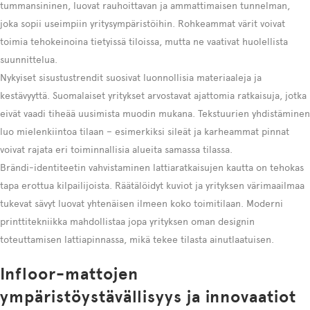
tummansininen, luovat rauhoittavan ja ammattimaisen tunnelman,
joka sopii useimpiin yritysympäristöihin. Rohkeammat värit voivat
toimia tehokeinoina tietyissä tiloissa, mutta ne vaativat huolellista
suunnittelua.
Nykyiset sisustustrendit suosivat luonnollisia materiaaleja ja
kestävyyttä. Suomalaiset yritykset arvostavat ajattomia ratkaisuja, jotka
eivät vaadi tiheää uusimista muodin mukana. Tekstuurien yhdistäminen
luo mielenkiintoa tilaan – esimerkiksi sileät ja karheammat pinnat
voivat rajata eri toiminnallisia alueita samassa tilassa.
Brändi-identiteetin vahvistaminen lattiaratkaisujen kautta on tehokas
tapa erottua kilpailijoista. Räätälöidyt kuviot ja yrityksen värimaailmaa
tukevat sävyt luovat yhtenäisen ilmeen koko toimitilaan. Moderni
printtitekniikka mahdollistaa jopa yrityksen oman designin
toteuttamisen lattiapinnassa, mikä tekee tilasta ainutlaatuisen.
Infloor-mattojen
ympäristöystävällisyys ja innovaatiot