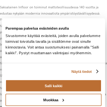
Saksalainen Infloor on toiminut mattoteollisuudessa 140 vuotta ja
edustaa nykyään modernia innovaatiota ympäristöystävällisyydessä.
Yritys valmistaa 100-prosenttisesti kierrätettävää tekstiililaattaa, joka
täyttää tiukimmatkin ympäristövaatimukset. Saksan
Parempaa palvelua evästeiden avulla
ympäristöministeriö on tunnustanut tehtaan merkittävät
Sivustomme käyttää evästeitä, joiden avulla palvelumme
ympäristöteot, mikä kertoo sitoutumisesta kestävään kehitykseen.
toimivat toivotulla tavalla ja sisältömme ovat sinulle
Infloorin ainutlaatuinen LiftBAC™-kiinnityspinta mullistaa
kiinnostavia. Voit antaa suostumuksesi painamalla ”Salli
asennusprosessin. Itsekiinnittyvät tekstiililaatat ovat hajuttomia ja
kaikki”. Pystyt muuttamaan valintojasi myöhemmin.
allergisoimattomia, mikä tekee niistä turvallisia kaikenlaisiin julkisiin
tiloihin. Ne voidaan asentaa monenlaisille lattiapinnoille aiheuttamatta
vaurioita, mikä säästää remonttikustannuksia ja aikaa.
Näytä tiedot
Uusi printtitekniikka hotellimoduulimallistossa säästää vettä 85 %
vanhaan tekniikkaan verrattuna. Tämä innovaatio osoittaa, miten
Salli kaikki
teknologinen kehitys voi yhdistää ympäristövastuun ja laadukkaan
lopputuloksen. Kaikilla Infloor-tuotteilla on M1-sertifikaatti, joka takaa
Muokkaa
alhaiset päästöt sisäilmaan.
Tutustu Infloor-mattojen monipuoliseen
mallistoon
ja löydä ympäristöystävällinen ratkaisu tilojesi tarpeisiin.