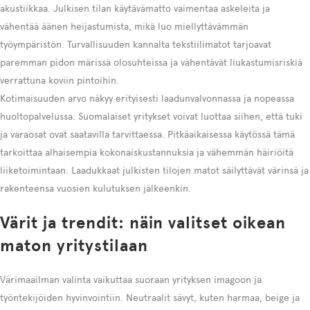
akustiikkaa. Julkisen tilan käytävämatto vaimentaa askeleita ja
vähentää äänen heijastumista, mikä luo miellyttävämmän
työympäristön. Turvallisuuden kannalta tekstiilimatot tarjoavat
paremman pidon märissä olosuhteissa ja vähentävät liukastumisriskiä
verrattuna koviin pintoihin.
Kotimaisuuden arvo näkyy erityisesti laadunvalvonnassa ja nopeassa
huoltopalvelussa. Suomalaiset yritykset voivat luottaa siihen, että tuki
ja varaosat ovat saatavilla tarvittaessa. Pitkäaikaisessa käytössä tämä
tarkoittaa alhaisempia kokonaiskustannuksia ja vähemmän häiriöitä
liiketoimintaan. Laadukkaat julkisten tilojen matot säilyttävät värinsä ja
rakenteensa vuosien kulutuksen jälkeenkin.
Värit ja trendit: näin valitset oikean
maton yritystilaan
Värimaailman valinta vaikuttaa suoraan yrityksen imagoon ja
työntekijöiden hyvinvointiin. Neutraalit sävyt, kuten harmaa, beige ja