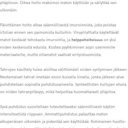
ylläpitoon. Oikea hoito maksimoi maton käyttöiän ja säilyttää sen
ulkonäön.
Päivittäinen hoito alkaa säännöllisestä imuroinnista, joka poistaa
irtolian ennen sen painumista kuituihin. Vinyylilattialla käytettävät
matot kestävät tehokasta imurointia, ja
helppohoitoisuus
on yksi
niiden keskeisistä eduista. Kostea pyyhkiminen sopii useimmille
materiaaleille, mutta villamatot vaativat erityishuomiota.
Tahrojen käsittely tulee aloittaa välittömästi niiden syntymisen jälkeen.
Nestemäiset tahrat imetään ensin kuivalla liinalla, jonka jälkeen alue
puhdistetaan sopivalla puhdistusaineella. Synteettisten kuitujen etuna
on niiden tahranpitävyys, mikä helpottaa huomattavasti ylläpitoa.
Syvä puhdistus suositellaan toteutettavaksi säännöllisesti käytön
intensiteetistä riippuen. Ammattipuhdistus palauttaa maton
alkuperäisen ulkonäön ja pidentää sen käyttöikää. Kotimainen huolto-