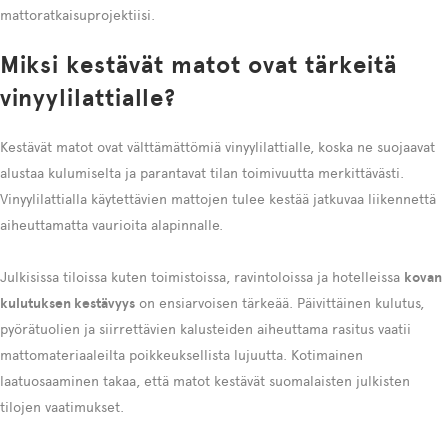
mattoratkaisuprojektiisi.
Miksi kestävät matot ovat tärkeitä
vinyylilattialle?
Kestävät matot ovat välttämättömiä vinyylilattialle, koska ne suojaavat
alustaa kulumiselta ja parantavat tilan toimivuutta merkittävästi.
Vinyylilattialla käytettävien mattojen tulee kestää jatkuvaa liikennettä
aiheuttamatta vaurioita alapinnalle.
Julkisissa tiloissa kuten toimistoissa, ravintoloissa ja hotelleissa
kovan
kulutuksen kestävyys
on ensiarvoisen tärkeää. Päivittäinen kulutus,
pyörätuolien ja siirrettävien kalusteiden aiheuttama rasitus vaatii
mattomateriaaleilta poikkeuksellista lujuutta. Kotimainen
laatuosaaminen takaa, että matot kestävät suomalaisten julkisten
tilojen vaatimukset.