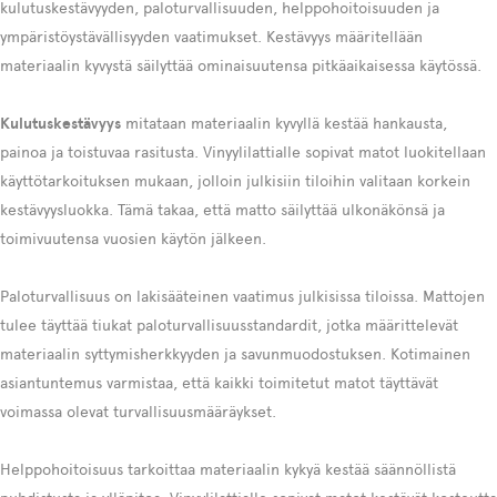
kulutuskestävyyden, paloturvallisuuden, helppohoitoisuuden ja
ympäristöystävällisyyden vaatimukset. Kestävyys määritellään
materiaalin kyvystä säilyttää ominaisuutensa pitkäaikaisessa käytössä.
Kulutuskestävyys
mitataan materiaalin kyvyllä kestää hankausta,
painoa ja toistuvaa rasitusta. Vinyylilattialle sopivat matot luokitellaan
käyttötarkoituksen mukaan, jolloin julkisiin tiloihin valitaan korkein
kestävyysluokka. Tämä takaa, että matto säilyttää ulkonäkönsä ja
toimivuutensa vuosien käytön jälkeen.
Paloturvallisuus on lakisääteinen vaatimus julkisissa tiloissa. Mattojen
tulee täyttää tiukat paloturvallisuusstandardit, jotka määrittelevät
materiaalin syttymisherkkyyden ja savunmuodostuksen. Kotimainen
asiantuntemus varmistaa, että kaikki toimitetut matot täyttävät
voimassa olevat turvallisuusmääräykset.
Helppohoitoisuus tarkoittaa materiaalin kykyä kestää säännöllistä