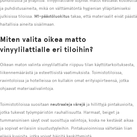
puhdistusta ja ylläpitoa. Vinyylilattialle sopivat matot kestävät kosteutta
ja puhdistusaineita, mikä on välttämätöntä hygienian ylläpitämiseksi
julkisissa tiloissa.
M1-päästöluokitus
takaa, että materiaalit eivät päästä
haitallisia aineita sisäilmaan.
Miten valita oikea matto
vinyylilattialle eri tiloihin?
Oikean maton valinta vinyylilattialle riippuu tilan käyttötarkoituksesta,
liikennemäärästä ja esteettisistä vaatimuksista. Toimistotiloissa,
ravintoloissa ja hotelleissa on kullakin omat erityispiirteensä, jotka
ohjaavat materiaalivalintoja.
Toimistotiloissa suositaan
neutraaleja värejä
ja hillittyjä pintakuvioita,
jotka tukevat työympäristön rauhallisuutta. Harmaat, beiget ja
tummansinisen sävyt ovat suosittuja valintoja, koska ne kestävät aikaa
ja sopivat erilaisiin sisustustyyleihin. Pintakuvioinnissa vältetään liian
eläviä kuvioita, jotka voivat häiritä keskittymistä.