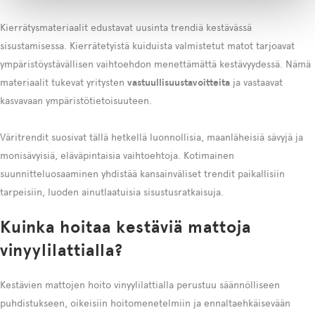
Kierrätysmateriaalit edustavat uusinta trendiä kestävässä
sisustamisessa. Kierrätetyistä kuiduista valmistetut matot tarjoavat
ympäristöystävällisen vaihtoehdon menettämättä kestävyydessä. Nämä
materiaalit tukevat yritysten
vastuullisuustavoitteita
ja vastaavat
kasvavaan ympäristötietoisuuteen.
Väritrendit suosivat tällä hetkellä luonnollisia, maanläheisiä sävyjä ja
monisävyisiä, eläväpintaisia vaihtoehtoja. Kotimainen
suunnitteluosaaminen yhdistää kansainväliset trendit paikallisiin
tarpeisiin, luoden ainutlaatuisia sisustusratkaisuja.
Kuinka hoitaa kestäviä mattoja
vinyylilattialla?
Kestävien mattojen hoito vinyylilattialla perustuu säännölliseen
puhdistukseen, oikeisiin hoitomenetelmiin ja ennaltaehkäisevään