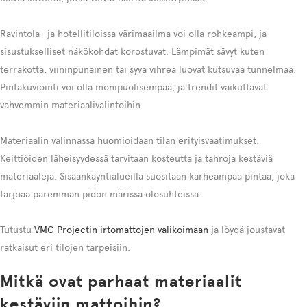
Ravintola- ja hotellitiloissa värimaailma voi olla rohkeampi, ja
sisustukselliset näkökohdat korostuvat. Lämpimät sävyt kuten
terrakotta, viininpunainen tai syvä vihreä luovat kutsuvaa tunnelmaa.
Pintakuviointi voi olla monipuolisempaa, ja trendit vaikuttavat
vahvemmin materiaalivalintoihin.
Materiaalin valinnassa huomioidaan tilan erityisvaatimukset.
Keittiöiden läheisyydessä tarvitaan kosteutta ja tahroja kestäviä
materiaaleja. Sisäänkäyntialueilla suositaan karheampaa pintaa, joka
tarjoaa paremman pidon märissä olosuhteissa.
Tutustu
VMC Projectin irtomattojen valikoimaan
ja löydä joustavat
ratkaisut eri tilojen tarpeisiin.
Mitkä ovat parhaat materiaalit
kestäviin mattoihin?