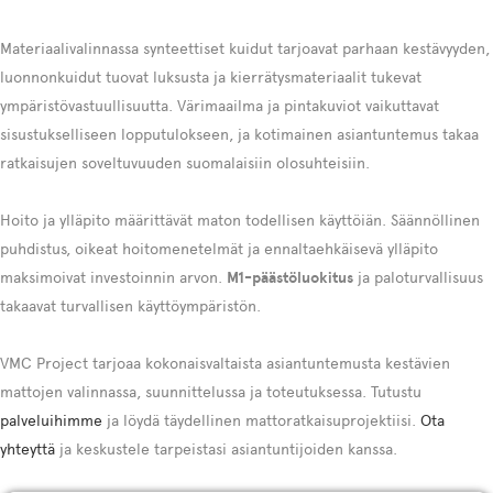
Materiaalivalinnassa synteettiset kuidut tarjoavat parhaan kestävyyden,
luonnonkuidut tuovat luksusta ja kierrätysmateriaalit tukevat
ympäristövastuullisuutta. Värimaailma ja pintakuviot vaikuttavat
sisustukselliseen lopputulokseen, ja kotimainen asiantuntemus takaa
ratkaisujen soveltuvuuden suomalaisiin olosuhteisiin.
Hoito ja ylläpito määrittävät maton todellisen käyttöiän. Säännöllinen
puhdistus, oikeat hoitomenetelmät ja ennaltaehkäisevä ylläpito
maksimoivat investoinnin arvon.
M1-päästöluokitus
ja paloturvallisuus
takaavat turvallisen käyttöympäristön.
VMC Project tarjoaa kokonaisvaltaista asiantuntemusta kestävien
mattojen valinnassa, suunnittelussa ja toteutuksessa. Tutustu
palveluihimme
ja löydä täydellinen mattoratkaisuprojektiisi.
Ota
yhteyttä
ja keskustele tarpeistasi asiantuntijoiden kanssa.