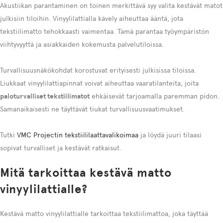
Akustiikan parantaminen on toinen merkittävä syy valita kestävät matot
julkisiin tiloihin. Vinyylilattialla kävely aiheuttaa ääntä, jota
tekstiilimatto tehokkaasti vaimentaa. Tämä parantaa työympäristön
viihtyvyyttä ja asiakkaiden kokemusta palvelutiloissa.
Turvallisuusnäkökohdat korostuvat erityisesti julkisissa tiloissa.
Liukkaat vinyylilattiapinnat voivat aiheuttaa vaaratilanteita, joita
paloturvalliset tekstiilimatot
ehkäisevät tarjoamalla paremman pidon.
Samanaikaisesti ne täyttävät tiukat turvallisuusvaatimukset.
Tutki
VMC Projectin tekstiililaattavalikoimaa
ja löydä juuri tilaasi
sopivat turvalliset ja kestävät ratkaisut.
Mitä tarkoittaa kestävä matto
vinyylilattialle?
Kestävä matto vinyylilattialle tarkoittaa tekstiilimattoa, joka täyttää