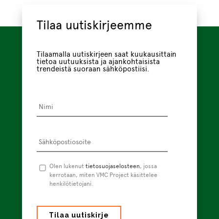
Tilaa uutiskirjeemme
Tilaamalla uutiskirjeen saat kuukausittain
tietoa uutuuksista ja ajankohtaisista
trendeistä suoraan sähköpostiisi.
Nimi
*
Sähköpostiosoite
*
Tietosuojaseloste
Olen lukenut
tietosuojaselosteen
*
, jossa
kerrotaan, miten VMC Project käsittelee
henkilötietojani.