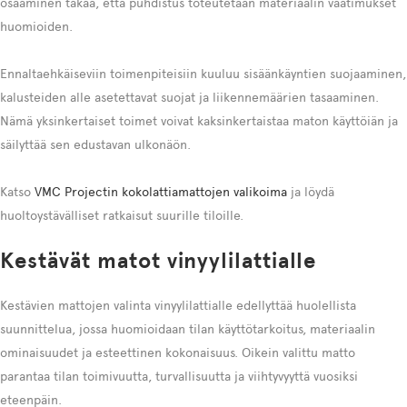
osaaminen takaa, että puhdistus toteutetaan materiaalin vaatimukset
huomioiden.
Ennaltaehkäiseviin toimenpiteisiin kuuluu sisäänkäyntien suojaaminen,
kalusteiden alle asetettavat suojat ja liikennemäärien tasaaminen.
Nämä yksinkertaiset toimet voivat kaksinkertaistaa maton käyttöiän ja
säilyttää sen edustavan ulkonäön.
Katso
VMC Projectin kokolattiamattojen valikoima
ja löydä
huoltoystävälliset ratkaisut suurille tiloille.
Kestävät matot vinyylilattialle
Kestävien mattojen valinta vinyylilattialle edellyttää huolellista
suunnittelua, jossa huomioidaan tilan käyttötarkoitus, materiaalin
ominaisuudet ja esteettinen kokonaisuus. Oikein valittu matto
parantaa tilan toimivuutta, turvallisuutta ja viihtyvyyttä vuosiksi
eteenpäin.