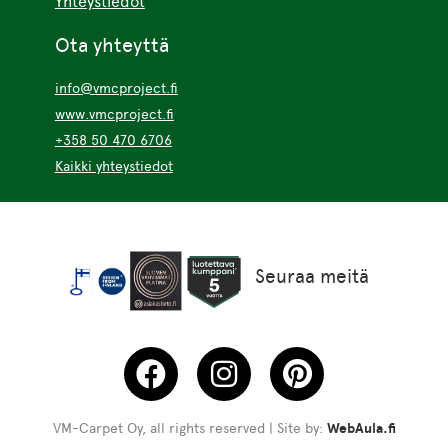
Yhteystiedot
Ota yhteyttä
info@vmcproject.fi
www.vmcproject.fi
+358 50 470 6706
Kaikki yhteystiedot
Seuraa meitä
VM-Carpet Oy, all rights reserved | Site by:
WebAula.fi