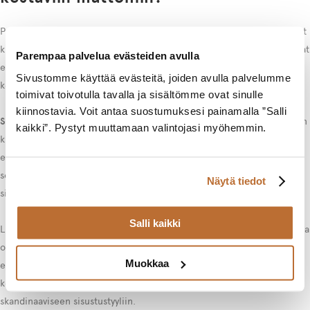
Parhaat materiaalit kestäviin mattoihin vinyylilattialle ovat synteettiset
kuidut, luonnonkuidut ja kierrätysmateriaalit, joista kukin tarjoaa omat
Parempaa palvelua evästeiden avulla
etunsa käyttötarkoituksesta riippuen. Materiaalivalinta vaikuttaa sekä
Sivustomme käyttää evästeitä, joiden avulla palvelumme
kestävyyteen että sisustuksellisiin mahdollisuuksiin.
toimivat toivotulla tavalla ja sisältömme ovat sinulle
kiinnostavia. Voit antaa suostumuksesi painamalla ”Salli
Synteettiset kuidut
kuten nylon ja polypropeeni tarjoavat erinomaisen
kaikki”. Pystyt muuttamaan valintojasi myöhemmin.
kulutuskestävyyden ja helppohoitoisuuden. Ne kestävät kosteutta,
eivät ime hajuja ja säilyttävät värinsä pitkään. Nämä materiaalit
soveltuvat erityisesti kovan liikenteen alueille kuten käytäviin ja
Näytä tiedot
sisäänkäynteihin.
Salli kaikki
Luonnonkuidut kuten villa ja sisal tuovat tilaan luksusta ja lämpöä. Villa
on luonnostaan paloturvallinen ja antistaattinen, mikä tekee siitä
Muokkaa
erinomaisen valinnan toimistotiloihin. Sisal puolestaan tarjoaa
kestävän ja ekologisen vaihtoehdon, joka sopii erityisesti
skandinaaviseen sisustustyyliin.