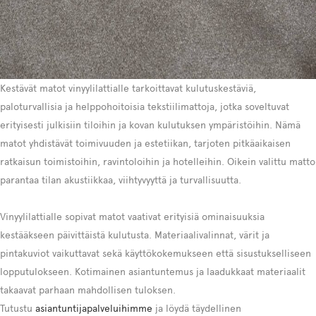
Kestävät matot vinyylilattialle tarkoittavat kulutuskestäviä,
paloturvallisia ja helppohoitoisia tekstiilimattoja, jotka soveltuvat
erityisesti julkisiin tiloihin ja kovan kulutuksen ympäristöihin. Nämä
matot yhdistävät toimivuuden ja estetiikan, tarjoten pitkäaikaisen
ratkaisun toimistoihin, ravintoloihin ja hotelleihin. Oikein valittu matto
parantaa tilan akustiikkaa, viihtyvyyttä ja turvallisuutta.
Vinyylilattialle sopivat matot vaativat erityisiä ominaisuuksia
kestääkseen päivittäistä kulutusta. Materiaalivalinnat, värit ja
pintakuviot vaikuttavat sekä käyttökokemukseen että sisustukselliseen
lopputulokseen. Kotimainen asiantuntemus ja laadukkaat materiaalit
takaavat parhaan mahdollisen tuloksen.
Tutustu
asiantuntijapalveluihimme
ja löydä täydellinen