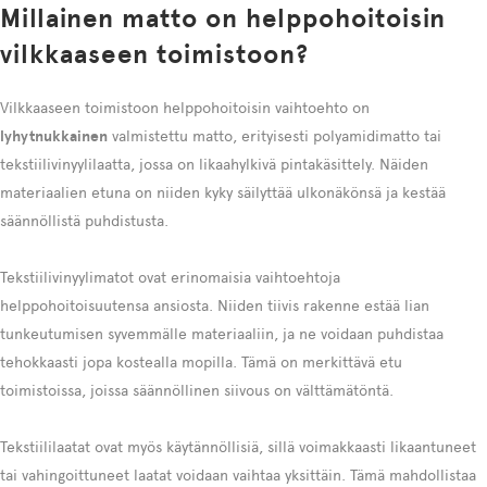
Millainen matto on helppohoitoisin
vilkkaaseen toimistoon?
Vilkkaaseen toimistoon helppohoitoisin vaihtoehto on
lyhytnukkainen
valmistettu matto, erityisesti polyamidimatto tai
tekstiilivinyylilaatta, jossa on likaahylkivä pintakäsittely. Näiden
materiaalien etuna on niiden kyky säilyttää ulkonäkönsä ja kestää
säännöllistä puhdistusta.
Tekstiilivinyylimatot ovat erinomaisia vaihtoehtoja
helppohoitoisuutensa ansiosta. Niiden tiivis rakenne estää lian
tunkeutumisen syvemmälle materiaaliin, ja ne voidaan puhdistaa
tehokkaasti jopa kostealla mopilla. Tämä on merkittävä etu
toimistoissa, joissa säännöllinen siivous on välttämätöntä.
Tekstiililaatat ovat myös käytännöllisiä, sillä voimakkaasti likaantuneet
tai vahingoittuneet laatat voidaan vaihtaa yksittäin. Tämä mahdollistaa