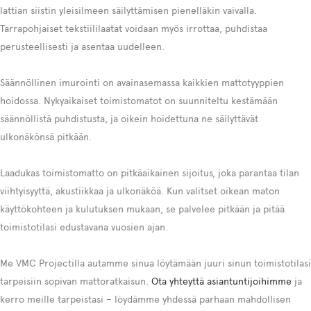
lattian siistin yleisilmeen säilyttämisen pienelläkin vaivalla.
Tarrapohjaiset tekstiililaatat voidaan myös irrottaa, puhdistaa
perusteellisesti ja asentaa uudelleen.
Säännöllinen imurointi on avainasemassa kaikkien mattotyyppien
hoidossa. Nykyaikaiset toimistomatot on suunniteltu kestämään
säännöllistä puhdistusta, ja oikein hoidettuna ne säilyttävät
ulkonäkönsä pitkään.
Laadukas toimistomatto on pitkäaikainen sijoitus, joka parantaa tilan
viihtyisyyttä, akustiikkaa ja ulkonäköä. Kun valitset oikean maton
käyttökohteen ja kulutuksen mukaan, se palvelee pitkään ja pitää
toimistotilasi edustavana vuosien ajan.
Me VMC Projectilla autamme sinua löytämään juuri sinun toimistotilasi
tarpeisiin sopivan mattoratkaisun.
Ota yhteyttä asiantuntijoihimme
ja
kerro meille tarpeistasi – löydämme yhdessä parhaan mahdollisen