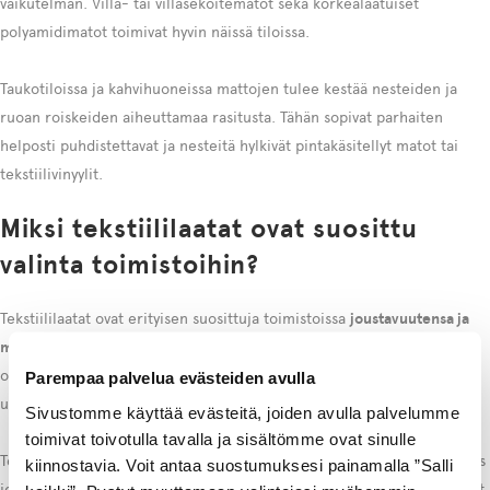
vaikutelman. Villa- tai villasekoitematot sekä korkealaatuiset
polyamidimatot toimivat hyvin näissä tiloissa.
Taukotiloissa ja kahvihuoneissa mattojen tulee kestää nesteiden ja
ruoan roiskeiden aiheuttamaa rasitusta. Tähän sopivat parhaiten
helposti puhdistettavat ja nesteitä hylkivät pintakäsitellyt matot tai
tekstiilivinyylit.
Miksi tekstiililaatat ovat suosittu
valinta toimistoihin?
Tekstiililaatat ovat erityisen suosittuja toimistoissa
joustavuutensa ja
monikäyttöisyytensä
ansiosta. Niiden rakenne mahdollistaa lattian
osittaisen vaihtamisen ja päivittämisen ilman koko lattianpäällysteen
Parempaa palvelua evästeiden avulla
uusimista, mikä on merkittävä etu vilkkaassa toimistoympäristössä.
Sivustomme käyttää evästeitä, joiden avulla palvelumme
toimivat toivotulla tavalla ja sisältömme ovat sinulle
Tekstiililaattojen ehdoton vahvuus on niiden helppo vaihdettavuus. Jos
kiinnostavia. Voit antaa suostumuksesi painamalla ”Salli
jonkin alueen matot kuluvat enemmän kuin muut, vain kuluneet laatat