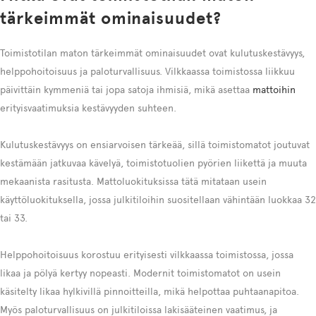
tärkeimmät ominaisuudet?
Toimistotilan maton tärkeimmät ominaisuudet ovat kulutuskestävyys,
helppohoitoisuus ja paloturvallisuus. Vilkkaassa toimistossa liikkuu
päivittäin kymmeniä tai jopa satoja ihmisiä, mikä asettaa
mattoihin
erityisvaatimuksia kestävyyden suhteen.
Kulutuskestävyys on ensiarvoisen tärkeää, sillä toimistomatot joutuvat
kestämään jatkuvaa kävelyä, toimistotuolien pyörien liikettä ja muuta
mekaanista rasitusta. Mattoluokituksissa tätä mitataan usein
käyttöluokituksella, jossa julkitiloihin suositellaan vähintään luokkaa 32
tai 33.
Helppohoitoisuus korostuu erityisesti vilkkaassa toimistossa, jossa
likaa ja pölyä kertyy nopeasti. Modernit toimistomatot on usein
käsitelty likaa hylkivillä pinnoitteilla, mikä helpottaa puhtaanapitoa.
Myös paloturvallisuus on julkitiloissa lakisääteinen vaatimus, ja