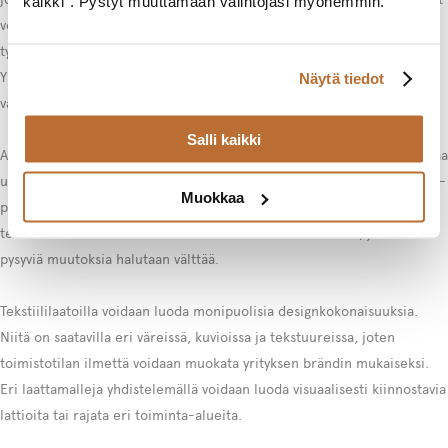
kaikki”. Pystyt muuttamaan valintojasi myöhemmin.
voidaan vaihtaa. Tämä on erityisen hyödyllistä kulkuväylillä ja
työpisteiden alla, missä toimistotuolien pyörät aiheuttavat kulumaa.
Yksittäisten laattojen vaihtaminen on myös kustannustehokasta ja
Näytä tiedot
vähentää jätteen määrää.
Salli kaikki
Asennus on helppoa ja nopeaa. Modernit tekstiililaatat voidaan asentaa
useilla eri tavoilla, kuten irtotarraliimalla tai itseliimautuvalla LiftBAC-
Muokkaa
pohjalla, jolloin ne eivät vahingoita alla olevaa lattiaa. Tämä tekee
tekstiililaatoista ihanteellisen vaihtoehdon vuokratiloihin, joissa
pysyviä muutoksia halutaan välttää.
Tekstiililaatoilla voidaan luoda monipuolisia designkokonaisuuksia.
Niitä on saatavilla eri väreissä, kuvioissa ja tekstuureissa, joten
toimistotilan ilmettä voidaan muokata yrityksen brändin mukaiseksi.
Eri laattamalleja yhdistelemällä voidaan luoda visuaalisesti kiinnostavia
lattioita tai rajata eri toiminta-alueita.