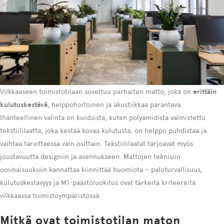
Vilkkaaseen toimistotilaan soveltuu parhaiten matto, joka on
erittäin
kulutuskestävä
, helppohoitoinen ja akustiikkaa parantava.
Ihanteellinen valinta on kuiduista, kuten polyamidista valmistettu
tekstiililaatta, joka kestää kovaa kulutusta, on helppo puhdistaa ja
vaihtaa tarvittaessa vain osittain. Tekstiililaatat tarjoavat myös
joustavuutta designiin ja asennukseen. Mattojen teknisiin
ominaisuuksiin kannattaa kiinnittää huomiota – paloturvallisuus,
kulutuskestävyys ja M1-päästöluokitus ovat tärkeitä kriteereitä
vilkkaassa toimistoympäristössä.
Mitkä ovat toimistotilan maton