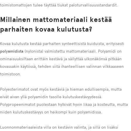
toimistomattojen tulee täyttää tiukat paloturvallisuusstandardit.
Millainen mattomateriaali kestää
parhaiten kovaa kulutusta?
Kovaa kulutusta kestää parhaiten synteettisistä kuiduista, erityisesti
polyamidista
(nylonista) valmistettu mattomateriaali. Polyamidi on
ominaisuuksiltaan erittäin kestävä ja säilyttää ulkonäkönsä pitkään
kovassakin käytössä, tehden siitä ihanteellisen valinnan vilkkaaseen
toimistoon.
Polyesterimatot ovat myös kestäviä ja hieman edullisempia, mutta
eivät aivan yllä polyamidin tasolle kulutuskestävyydessä.
Polypropeenimatot puolestaan hylkivät hyvin likaa ja kosteutta, mutta
niiden kulutuskestävyys on heikompi kuin polyamidissa.
Luonnonmateriaaleista villa on kestävin valinta, ja sillä on lisäksi