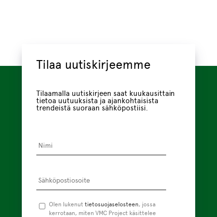
Lähetä yhteydenottopyyntö
Tilaa uutiskirjeemme
Tilaamalla uutiskirjeen saat kuukausittain
tietoa uutuuksista ja ajankohtaisista
trendeistä suoraan sähköpostiisi.
Nimi
*
Sähköpostiosoite
*
Tietosuojaseloste
Olen lukenut
tietosuojaselosteen
*
, jossa
kerrotaan, miten VMC Project käsittelee