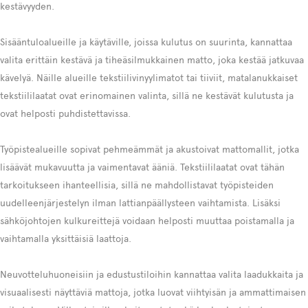
kestävyyden.
Sisääntuloalueille ja käytäville, joissa kulutus on suurinta, kannattaa
valita erittäin kestävä ja tiheäsilmukkainen matto, joka kestää jatkuvaa
kävelyä. Näille alueille tekstiilivinyylimatot tai tiiviit, matalanukkaiset
tekstiililaatat ovat erinomainen valinta, sillä ne kestävät kulutusta ja
ovat helposti puhdistettavissa.
Työpistealueille sopivat pehmeämmät ja akustoivat mattomallit, jotka
lisäävät mukavuutta ja vaimentavat ääniä. Tekstiililaatat ovat tähän
tarkoitukseen ihanteellisia, sillä ne mahdollistavat työpisteiden
uudelleenjärjestelyn ilman lattianpäällysteen vaihtamista. Lisäksi
sähköjohtojen kulkureittejä voidaan helposti muuttaa poistamalla ja
vaihtamalla yksittäisiä laattoja.
Neuvotteluhuoneisiin ja edustustiloihin kannattaa valita laadukkaita ja
visuaalisesti näyttäviä mattoja, jotka luovat viihtyisän ja ammattimaisen