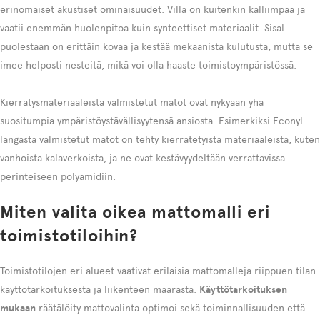
erinomaiset akustiset ominaisuudet. Villa on kuitenkin kalliimpaa ja
vaatii enemmän huolenpitoa kuin synteettiset materiaalit. Sisal
puolestaan on erittäin kovaa ja kestää mekaanista kulutusta, mutta se
imee helposti nesteitä, mikä voi olla haaste toimistoympäristössä.
Kierrätysmateriaaleista valmistetut matot ovat nykyään yhä
suositumpia ympäristöystävällisyytensä ansiosta. Esimerkiksi Econyl-
langasta valmistetut matot on tehty kierrätetyistä materiaaleista, kuten
vanhoista kalaverkoista, ja ne ovat kestävyydeltään verrattavissa
perinteiseen polyamidiin.
Miten valita oikea mattomalli eri
toimistotiloihin?
Toimistotilojen eri alueet vaativat erilaisia mattomalleja riippuen tilan
käyttötarkoituksesta ja liikenteen määrästä.
Käyttötarkoituksen
mukaan
räätälöity mattovalinta optimoi sekä toiminnallisuuden että