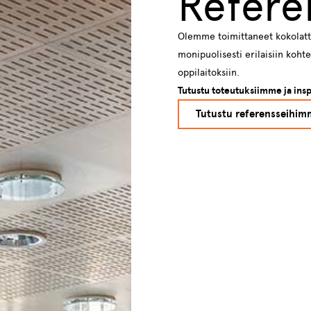
Refere
Olemme toimittaneet kokolattia
monipuolisesti erilaisiin kohtei
oppilaitoksiin.
Tutustu toteutuksiimme ja ins
Tutustu referensseihim