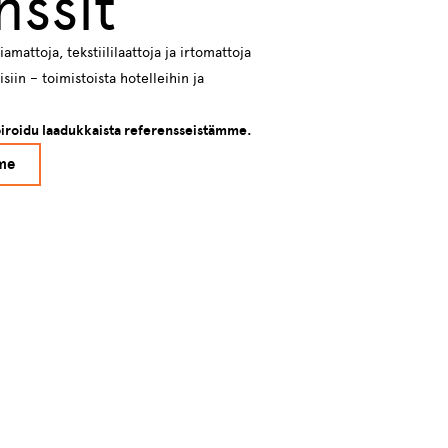
nssit
mattoja, tekstiililaattoja ja irtomattoja
siin – toimistoista hotelleihin ja
piroidu laadukkaista referensseistämme.
me