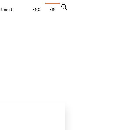
stiedot
ENG
FIN
Hae