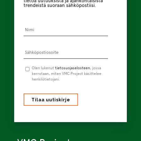
tietoa uutuuksista ja ajankohtaisista
trendeistä suoraan sähköpostiisi.
Nimi
*
Sähköpostiosoite
*
Tietosuojaseloste
Olen lukenut
tietosuojaselosteen
*
, jossa
kerrotaan, miten VMC Project käsittelee
henkilötietojani.