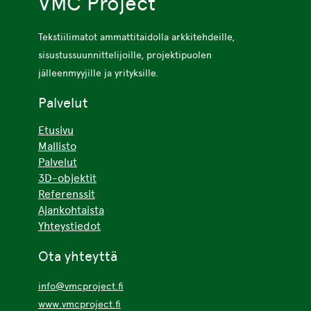
VMC Project
Tekstiilimatot ammattitaidolla arkkitehdeille,
sisustussuunnittelijoille, projektipuolen
jälleenmyyjille ja yrityksille.
Palvelut
Etusivu
Mallisto
Palvelut
3D-objektit
Referenssit
Ajankohtaista
Yhteystiedot
Ota yhteyttä
info@vmcproject.fi
www.vmcproject.fi