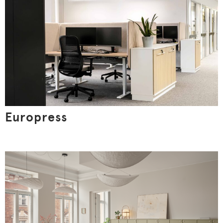
Sivustomme käyttää evästeitä, joiden avulla palvelumme
toimivat toivotulla tavalla ja sisältömme ovat sinulle
kiinnostavia. Voit antaa suostumuksesi painamalla ”Salli
kaikki”. Pystyt muuttamaan valintojasi myöhemmin.
Näytä tiedot
Salli kaikki
Europress
Muokkaa