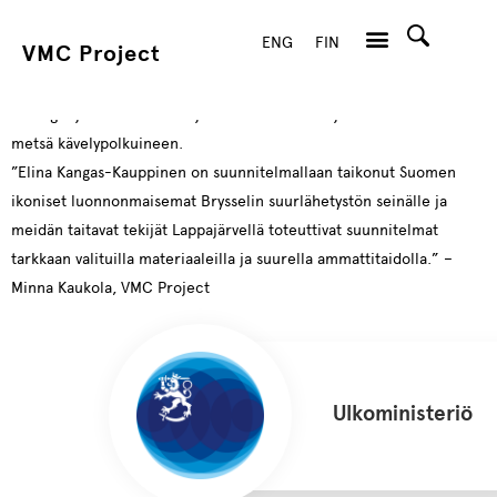
Oikeanpuoleiseen osaan kuvastuu Olympiapuisto Ahvenistonjärven
rannassa, keskimmäisen osan rantamuodostelmat taas löytyvät
Katumajärveltä. Suuressa pyöreässä seinävaatteessa nähdään
Aulangonjärven rannalla sijaitseva luonnonsuojelualue Sibeliuksen
metsä kävelypolkuineen.
”Elina Kangas-Kauppinen on suunnitelmallaan taikonut Suomen
ikoniset luonnonmaisemat Brysselin suurlähetystön seinälle ja
meidän taitavat tekijät Lappajärvellä toteuttivat suunnitelmat
tarkkaan valituilla materiaaleilla ja suurella ammattitaidolla.” –
Minna Kaukola, VMC Project
Ulkoministeriö