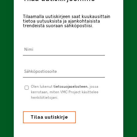
Tilaamalla uutiskirjeen saat kuukausittain
tietoa uutuuksista ja ajankohtaisista
trendeistä suoraan sähköpostiisi.
Nimi
*
Sähköpostiosoite
*
Tietosuojaseloste
Olen lukenut
tietosuojaselosteen
*
, jossa
kerrotaan, miten VMC Project käsittelee
henkilötietojani.