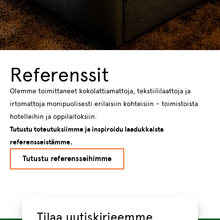
Referenssit
Olemme toimittaneet kokolattiamattoja, tekstiililaattoja ja
irtomattoja monipuolisesti erilaisiin kohteisiin – toimistoista
hotelleihin ja oppilaitoksiin.
Tutustu toteutuksiimme ja inspiroidu laadukkaista
referensseistämme.
Tutustu referensseihimme
Tilaa uutiskirjeemme