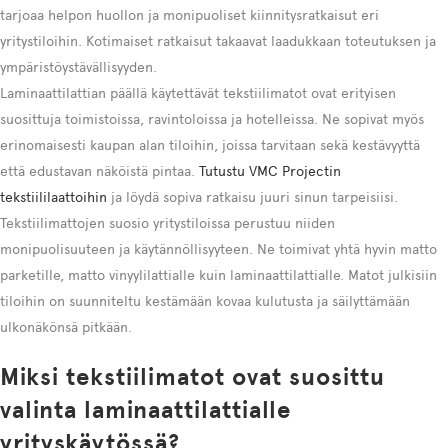
tarjoaa helpon huollon ja monipuoliset kiinnitysratkaisut eri
yritystiloihin. Kotimaiset ratkaisut takaavat laadukkaan toteutuksen ja
ympäristöystävällisyyden.
Laminaattilattian päällä käytettävät tekstiilimatot ovat erityisen
suosittuja toimistoissa, ravintoloissa ja hotelleissa. Ne sopivat myös
erinomaisesti kaupan alan tiloihin, joissa tarvitaan sekä kestävyyttä
että edustavan näköistä pintaa.
Tutustu VMC Projectin
tekstiililaattoihin
ja löydä sopiva ratkaisu juuri sinun tarpeisiisi.
Tekstiilimattojen suosio yritystiloissa perustuu niiden
monipuolisuuteen ja käytännöllisyyteen. Ne toimivat yhtä hyvin matto
parketille, matto vinyylilattialle kuin laminaattilattialle. Matot julkisiin
tiloihin on suunniteltu kestämään kovaa kulutusta ja säilyttämään
ulkonäkönsä pitkään.
Miksi tekstiilimatot ovat suosittu
valinta laminaattilattialle
yrityskäytössä?