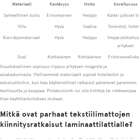
Materiaali
Kestävyys
Hoito
Soveltuvuus
Synteettinen kuitu
Erinomainen
Helppo
Kaikki julkiset ti
Villa
Hyvä
Vaativa
Toimistot, hotel
Kierrätysmateriaali
Hyvä
Helppo
Ympäristötietoi
yritykset
Sisal
Kohtalainen
Kohtalainen
Erikoissovelluks
Sisustuksellinen sopivuus riippuu yrityksen imagosta ja
asiakaskunnasta. Ylellisemmät materiaalit sopivat hotelleihin ja
edustustiloihin, kun taas käytännölliset ratkaisut palvelevat paremmin
teollisuutta ja kauppaa. Pintakuviointi voi olla hillittyä tai rohkeampaa
tilan käyttötarkoituksen mukaan.
Mitkä ovat parhaat tekstiilimattojen
kiinnitysratkaisut laminaattilattialle?