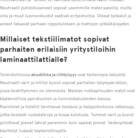
Neutraalit puhdistusaineet sopivat useimmille materiaaleille, mutta
villa ja muut luonnonkuidut vaativat erityishoitoa. Oikeat työkalut ja
aineet takaavat parhaan lopputuloksen ja mattojen pitkäikäisyyden.
Millaiset tekstiilimatot sopivat
parhaiten erilaisiin yritystiloihin
laminaattilattialle?
Toimistotiloissa
akustiikka ja viihtyisyys
ovat tärkeimpiä tekijöitä.
Neutraalit värit ja hillityt kuviot sopivat parhaiten työympäristöön,
jossa keskittyminen on olennaista. Matalan nukkapituuden matot ovat
käytännöllisiä pyörätuolien ja toimistokalusteiden kanssa.
Ravintolat ja hotellit tarvitsevat kestäviä ja helppohoitoisia ratkaisuja,
jotka kestävät ruokatahroja ja kovaa kulutusta. Tummat värit ja kuviot
piilottavat pienet tahrat paremmin kuin vaaleat pinnat. Vedenpitävät
käsittelyt lisäävät käytännöllisyyttä.