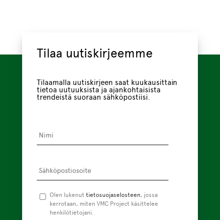
Tilaa uutiskirjeemme
Tilaamalla uutiskirjeen saat kuukausittain
tietoa uutuuksista ja ajankohtaisista
trendeistä suoraan sähköpostiisi.
Nimi
*
Sähköpostiosoite
*
Tietosuojaseloste
Olen lukenut
tietosuojaselosteen
*
, jossa
kerrotaan, miten VMC Project käsittelee
henkilötietojani.