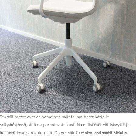
Tekstiilimatot ovat erinomainen valinta laminaattilattialle
yrityskäytössä, sillä ne parantavat akustiikkaa, lisäävät viihtyisyyttä ja
kestävät kovaakin kulutusta. Oikein valittu
matto laminaattilattialle