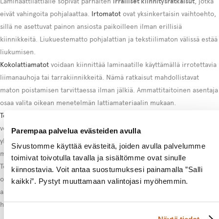
Laminaattilattialle sopivat parhaiten
irralliset kiinnitysratkaisut
, jotka
eivät vahingoita pohjalaattaa.
Irtomatot
ovat yksinkertaisin vaihtoehto,
sillä ne asettuvat painon ansiosta paikoilleen ilman erillisiä
kiinnikkeitä. Liukuestematto pohjalattian ja tekstiilimaton välissä estää
liukumisen.
Kokolattiamatot
voidaan kiinnittää laminaatille käyttämällä irrotettavia
liimanauhoja tai tarrakiinnikkeitä. Nämä ratkaisut mahdollistavat
maton poistamisen tarvittaessa ilman jälkiä. Ammattitaitoinen asentaja
osaa valita oikean menetelmän lattiamateriaalin mukaan.
Tekstiililaatat
tarjoavat joustavimman ratkaisun, sillä yksittäisiä laattoja
voidaan vaihtaa kulumisen tai vaurioiden sattuessa. Laatat kiinnitetään
Parempaa palvelua evästeiden avulla
yleensä irrotettavalla liimalla tai kaksipuolisella teipillä. Tämä
Sivustomme käyttää evästeitä, joiden avulla palvelumme
mahdollistaa helpon huollon ja päivityksen.
toimivat toivotulla tavalla ja sisältömme ovat sinulle
Tekstiilivinyylit yhdistävät tekstiilin ja vinyylilattian parhaat
kiinnostavia. Voit antaa suostumuksesi painamalla ”Salli
ominaisuudet. Ne voidaan asentaa laminaatin päälle kelluvana
kaikki”. Pystyt muuttamaan valintojasi myöhemmin.
asennuksena tai kiinnittää irrotettavasti. Tämä ratkaisu sopii erityisen
hyvin tiloihin, joissa tarvitaan sekä pehmeyttä että vedenkestävyyttä.
Näytä tiedot