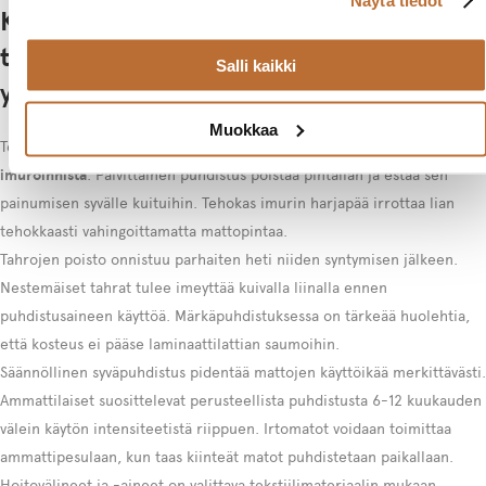
Kuinka hoidan ja ylläpidän
tekstiilimattoja laminaattilattialla
Salli kaikki
yritystiloissa?
Muokkaa
Tekstiilimattojen hoito laminaattilattialla alkaa
säännöllisestä
imuroinnista
. Päivittäinen puhdistus poistaa pintalian ja estää sen
painumisen syvälle kuituihin. Tehokas imurin harjapää irrottaa lian
tehokkaasti vahingoittamatta mattopintaa.
Tahrojen poisto onnistuu parhaiten heti niiden syntymisen jälkeen.
Nestemäiset tahrat tulee imeyttää kuivalla liinalla ennen
puhdistusaineen käyttöä. Märkäpuhdistuksessa on tärkeää huolehtia,
että kosteus ei pääse laminaattilattian saumoihin.
Säännöllinen syväpuhdistus pidentää mattojen käyttöikää merkittävästi.
Ammattilaiset suosittelevat perusteellista puhdistusta 6-12 kuukauden
välein käytön intensiteetistä riippuen. Irtomatot voidaan toimittaa
ammattipesulaan, kun taas kiinteät matot puhdistetaan paikallaan.
Hoitovälineet ja -aineet on valittava tekstiilimateriaalin mukaan.