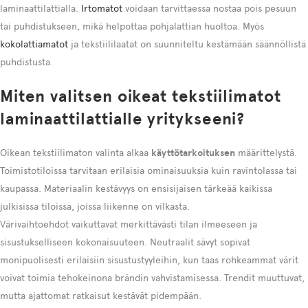
laminaattilattialla.
Irtomatot
voidaan tarvittaessa nostaa pois pesuun
tai puhdistukseen, mikä helpottaa pohjalattian huoltoa. Myös
kokolattiamatot
ja tekstiililaatat on suunniteltu kestämään säännöllistä
puhdistusta.
Miten valitsen oikeat tekstiilimatot
laminaattilattialle yritykseeni?
Oikean tekstiilimaton valinta alkaa
käyttötarkoituksen
määrittelystä.
Toimistotiloissa tarvitaan erilaisia ominaisuuksia kuin ravintolassa tai
kaupassa. Materiaalin kestävyys on ensisijaisen tärkeää kaikissa
julkisissa tiloissa, joissa liikenne on vilkasta.
Värivaihtoehdot vaikuttavat merkittävästi tilan ilmeeseen ja
sisustukselliseen kokonaisuuteen. Neutraalit sävyt sopivat
monipuolisesti erilaisiin sisustustyyleihin, kun taas rohkeammat värit
voivat toimia tehokeinona brändin vahvistamisessa. Trendit muuttuvat,
mutta ajattomat ratkaisut kestävät pidempään.