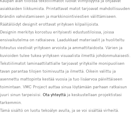
Kaupan alan tiloissa tekstiilimatot luovat viihtyisyyttä ja ohjaavat
asiakkaiden liikkumista. Printattavat matot tarjoavat mahdollisuuden
brändin vahvistamiseen ja markkinointiviestien välittämiseen.
Räätälöidyt designit erottavat yrityksen kilpailijoista.
Designin merkitys korostuu erityisesti edustustiloissa, joissa
ensivaikutelma on ratkaiseva. Laadukkaat materiaalit ja huoliteltu
toteutus viestivät yrityksen arvoista ja ammattitaidosta. Värien ja
kuvioiden tulee tukea yrityksen visuaalista ilmettä johdonmukaisesti.
Tekstiilimatot laminaattilattialle tarjoavat yrityksille monipuolisen
tavan parantaa tilojen toimivuutta ja ilmettä. Oikein valittu ja
asennettu mattopinta kestää vuosia ja tuo lisäarvoa päivittäiseen
toimintaan. VMC Project auttaa sinua löytämään parhaan ratkaisun
juuri sinun tarpeisiisi.
Ota yhteyttä
ja keskustellaan projektistasi
tarkemmin.
Tämä sisältö on luotu tekoälyn avulla, ja se voi sisältää virheitä.