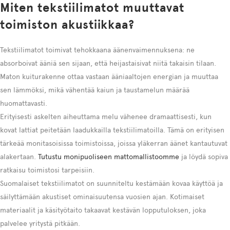
Miten tekstiilimatot muuttavat
toimiston akustiikkaa?
Tekstiilimatot toimivat tehokkaana äänenvaimennuksena: ne
absorboivat ääniä sen sijaan, että heijastaisivat niitä takaisin tilaan.
Maton kuiturakenne ottaa vastaan ääniaaltojen energian ja muuttaa
sen lämmöksi, mikä vähentää kaiun ja taustamelun määrää
huomattavasti.
Erityisesti askelten aiheuttama melu vähenee dramaattisesti, kun
kovat lattiat peitetään laadukkailla tekstiilimatoilla. Tämä on erityisen
tärkeää monitasoisissa toimistoissa, joissa yläkerran äänet kantautuvat
alakertaan.
Tutustu monipuoliseen mattomallistoomme
ja löydä sopiva
ratkaisu toimistosi tarpeisiin.
Suomalaiset tekstiilimatot on suunniteltu kestämään kovaa käyttöä ja
säilyttämään akustiset ominaisuutensa vuosien ajan. Kotimaiset
materiaalit ja käsityötaito takaavat kestävän lopputuloksen, joka
palvelee yritystä pitkään.