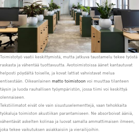
Toimistotyö vaatii keskittymistä, mutta jatkuva taustamelu tekee työstä
raskasta ja vähentää tuottavuutta. Avotoimistoissa äänet kantautuvat
helposti pöydältä toiselle, ja kovat lattiat vahvistavat melua
entisestään. Oikeanlainen
matto toimistoon
voi muuttaa tilanteen
täysin ja luoda rauhallisen työympäristön, jossa tiimi voi keskittyä
olennaiseen.
Tekstiilimatot eivät ole vain sisustuselementtejä, vaan tehokkaita
työkaluja toimiston akustiikan parantamiseen. Ne absorboivat ääniä,
vähentävät askelten kolinaa ja luovat samalla ammattimaisen ilmeen,
joka tekee vaikutuksen asiakkaisiin ja vierailijoihin.