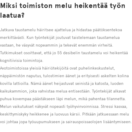
Miksi toimiston melu heikentää työn
laatua?
Jatkuva taustamelu häiritsee ajattelua ja hidastaa päätöksentekoa
merkittävästi. Kun työntekijät joutuvat taistelemaan taustamelua
vastaan, he väsyvät nopeammin ja tekevät enemmän virheitä.
Tutkimukset osoittavat, että jo 55 desibelin taustamelu voi heikentää
kognitiivisia toimintoja.
Avotoimistoissa yleisiä häiriötekijöitä ovat puhelinkeskustelut,
näppäimistön naputus, tulostimien äänet ja erityisesti askelten kolina
kovilla lattioilla. Nämä äänet heijastuvat seinistä ja katosta, luoden
kaikukammion, joka vahvistaa melua entisestään. Työntekijät alkavat
puhua kovempaa päästäkseen läpi melun, mikä pahentaa tilannetta.
Melun vaikutukset näkyvät nopeasti työhyvinvoinnissa. Stressi kasvaa,
keskittymiskyky heikkenee ja luovuus kärsii. Pitkään jatkuessaan melu
voi johtaa jopa työuupumukseen ja sairauspoissaolojen lisääntymiseen.