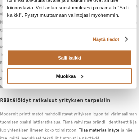
toimivat toivotulla tavalla ja sisältömme ovat sinulle
työnteolle. Mattojen tekstuuri ja väri voivat myös auttaa jakamaan tilaa
kiinnostavia. Voit antaa suostumuksesi painamalla ”Salli
visuaalisesti eri toiminnallisiin alueisiin.
kaikki”. Pystyt muuttamaan valintojasi myöhemmin.
Neuvotteluhuoneissa ja johtajien työhuoneissa maton valinta korostaa
tilaan haluttua tunnelmaa. Laadukkaat villamatot luovat arvokkaan ja
edustavan vaikutelman, kun taas modernit synteettiset materiaalit
Näytä tiedot
sopivat nuorekkaan ja dynaamisen yrityskuvan luomiseen.
Tekstiililaatat puolestaan tarjoavat joustavuutta ja helppohoitoisuutta.
Salli kaikki
Käytävissä ja sisääntuloauloissa matot kohtaavat kovinta kulutusta.
Tässä korostuvat materiaalin kestävyys ja helppohoitoisuus.
Muokkaa
Suomalaiset tekstiilimatot on suunniteltu kestämään juuri tällaista
käyttöä menettämättä ulkonäköään tai toiminnallisuuttaan.
Räätälöidyt ratkaisut yrityksen tarpeisiin
Modernit printtimatot mahdollistavat yrityksen logon tai värimaailman
tuomisen osaksi lattiaratkaisua. Tämä vahvistaa brändi-identiteettiä ja
luo yhtenäisen ilmeen koko toimistoon.
Tilaa materiaalinäyte
ja näe
itse, miltä laadukkaat tekstiilit tuntuvat ja näyttävät.