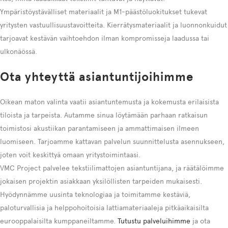
Ympäristöystävälliset materiaalit ja M1-päästöluokitukset tukevat
yritysten vastuullisuustavoitteita. Kierrätysmateriaalit ja luonnonkuidut
tarjoavat kestävän vaihtoehdon ilman kompromisseja laadussa tai
ulkonäössä.
Ota yhteyttä asiantuntijoihimme
Oikean maton valinta vaatii asiantuntemusta ja kokemusta erilaisista
tiloista ja tarpeista. Autamme sinua löytämään parhaan ratkaisun
toimistosi akustiikan parantamiseen ja ammattimaisen ilmeen
luomiseen. Tarjoamme kattavan palvelun suunnittelusta asennukseen,
joten voit keskittyä omaan yritystoimintaasi.
VMC Project palvelee tekstiilimattojen asiantuntijana, ja räätälöimme
jokaisen projektin asiakkaan yksilöllisten tarpeiden mukaisesti.
Hyödynnämme uusinta teknologiaa ja toimitamme kestäviä,
paloturvallisia ja helppohoitoisia lattiamateriaaleja pitkäaikaisilta
eurooppalaisilta kumppaneiltamme.
Tutustu palveluihimme
ja ota