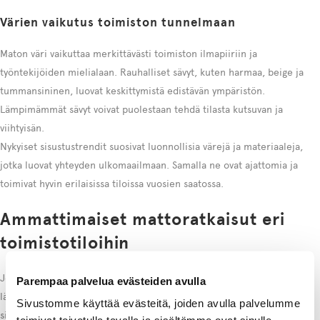
Värien vaikutus toimiston tunnelmaan
Maton väri vaikuttaa merkittävästi toimiston ilmapiiriin ja
työntekijöiden mielialaan. Rauhalliset sävyt, kuten harmaa, beige ja
tummansininen, luovat keskittymistä edistävän ympäristön.
Lämpimämmät sävyt voivat puolestaan tehdä tilasta kutsuvan ja
viihtyisän.
Nykyiset sisustustrendit suosivat luonnollisia värejä ja materiaaleja,
jotka luovat yhteyden ulkomaailmaan. Samalla ne ovat ajattomia ja
toimivat hyvin erilaisissa tiloissa vuosien saatossa.
Ammattimaiset mattoratkaisut eri
toimistotiloihin
Jokainen toimistotila on erilainen ja vaatii omanlaisensa
Parempaa palvelua evästeiden avulla
lähestymistavan. Avotoimistoissa kokolattiamatot toimivat parhaiten,
Sivustomme käyttää evästeitä, joiden avulla palvelumme
sillä ne peittävät koko tilan ja luovat yhtenäisen, rauhallisen pohjan