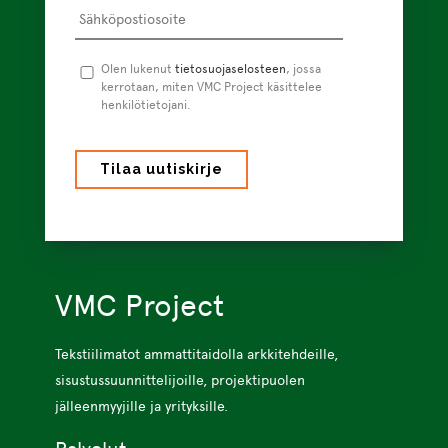
Tietosuojaseloste
Olen lukenut
tietosuojaselosteen
*
, jossa
kerrotaan, miten VMC Project käsittelee
henkilötietojani.
VMC Project
Tekstiilimatot ammattitaidolla arkkitehdeille,
sisustussuunnittelijoille, projektipuolen
jälleenmyyjille ja yrityksille.