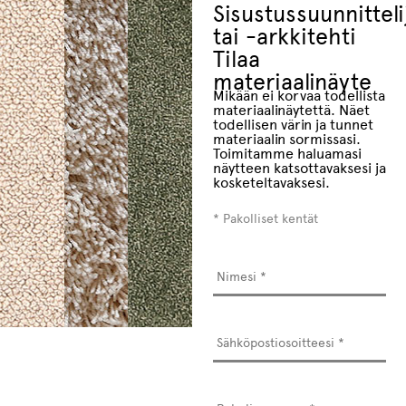
Sisustussuunnitteli
tai -arkkitehti
Tilaa
materiaalinäyte
Mikään ei korvaa todellista
materiaalinäytettä. Näet
todellisen värin ja tunnet
materiaalin sormissasi.
Toimitamme haluamasi
näytteen katsottavaksesi ja
kosketeltavaksesi.
* Pakolliset kentät
Nimesi
*
Sähköpostiosoitteesi
*
Puhelinnumero
*