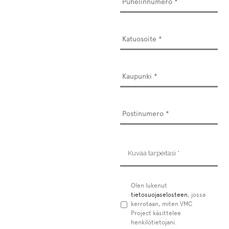
Osoite
*
Kuvaa
tarpeitasi
*
Tietosuojaseloste
Olen lukenut
*
tietosuojaselosteen
, jossa
kerrotaan, miten VMC
Project käsittelee
henkilötietojani.