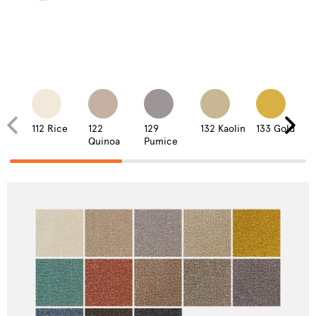
112 Rice
122
129
132 Kaolin
133 Gold
Quinoa
Pumice