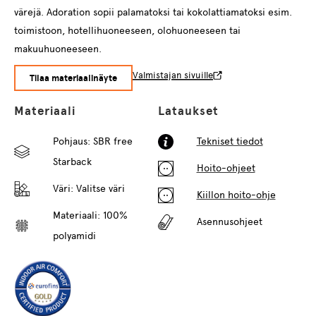
värejä. Adoration sopii palamatoksi tai kokolattiamatoksi esim.
toimistoon, hotellihuoneeseen, olohuoneeseen tai
makuuhuoneeseen.
Valmistajan sivuille
Tilaa materiaalinäyte
Materiaali
Lataukset
Pohjaus: SBR free
Tekniset tiedot
Starback
Hoito-ohjeet
Väri:
Valitse väri
Kiillon hoito-ohje
Materiaali: 100%
Asennusohjeet
polyamidi