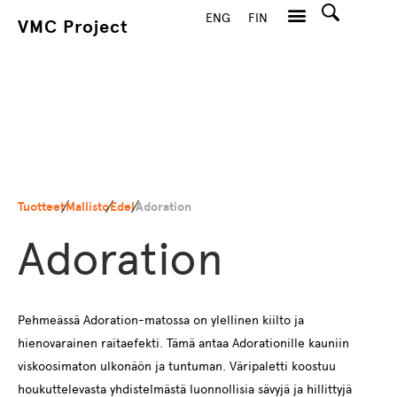
ENG
FIN
VMC Project
Hae
Tuotteet
Mallisto
Edel
Adoration
Adoration
Pehmeässä Adoration-matossa on ylellinen kiilto ja
hienovarainen raitaefekti. Tämä antaa Adorationille kauniin
viskoosimaton ulkonäön ja tuntuman. Väripaletti koostuu
houkuttelevasta yhdistelmästä luonnollisia sävyjä ja hillittyjä