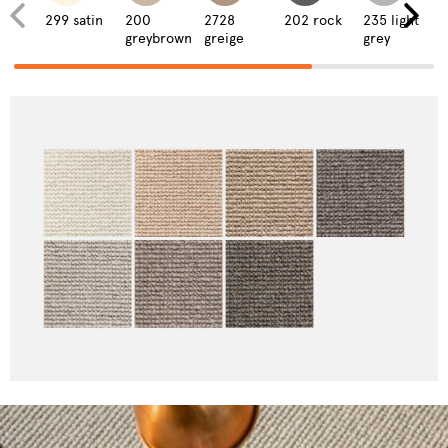
299 satin
200
2728
202 rock
235 light
greybrown
greige
grey