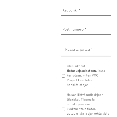
Kuvaa
tarpeitasi
*
Tietosuojaseloste
Olen lukenut
*
tietosuojaselosteen
, jossa
kerrotaan, miten VMC
Project käsittelee
henkilötietojani.
Uutiskirje
Haluan liittyä uutiskirjeen
tilaajaksi. Tilaamalla
uutiskirjeen saat
kuukausittain tietoa
uutuuksista ja ajankohtaisista