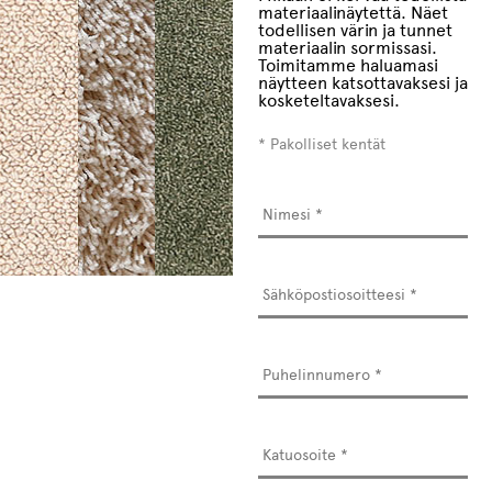
materiaalinäytettä. Näet
todellisen värin ja tunnet
materiaalin sormissasi.
Toimitamme haluamasi
näytteen katsottavaksesi ja
kosketeltavaksesi.
* Pakolliset kentät
Nimesi
*
Sähköpostiosoitteesi
*
Puhelinnumero
*
Osoite
*