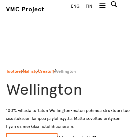
ENG
FIN
VMC Project
Hae
Tuotteet
Mallisto
Creatuft
Wellington
Wellington
100% villasta tuftatun Wellington-maton pehmeä struktuuri tuo
sisustukseen lämpöä ja ylellisyyttä. Matto soveltuu erityisen
hyvin esimerkiksi hotellihuoneisiin.