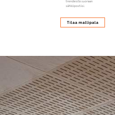
trendeistä suoraan
sähköpostiisi.