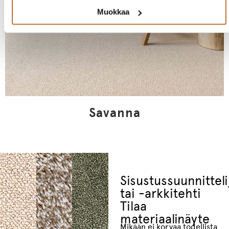
Muokkaa
Savanna
Sisustussuunnitteli
tai -arkkitehti
Tilaa
materiaalinäyte
Mikään ei korvaa todellista