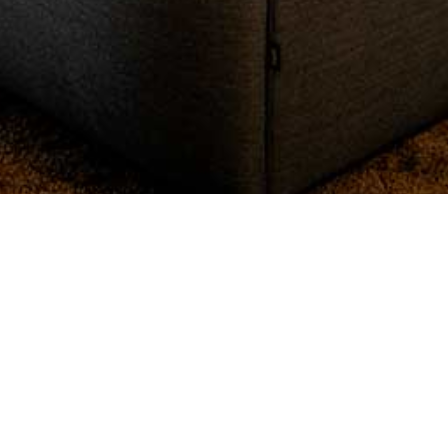
Referenssit
Olemme toimittaneet kokolattiamattoja, tekstiililaattoja ja
irtomattoja monipuolisesti erilaisiin kohteisiin – toimistoista
hotelleihin ja oppilaitoksiin.
Tutustu toteutuksiimme ja inspiroidu laadukkaista
referensseistämme.