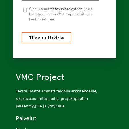
Tietosuojaseloste
Olen lukenut
tietosuojaselosteen
*
, jossa
kerrotaan, miten VMC Project käsittelee
henkilötietojani.
VMC Project
Tekstiilimatot ammattitaidolla arkkitehdeille,
sisustussuunnittelijoille, projektipuolen
jälleenmyyjille ja yrityksille.
Palvelut