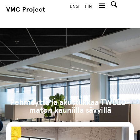
ENG
FIN
VMC Project
Hae
Pehmeyttä ja akustiikkaa TWEED-
maton kauniilla sävyillä