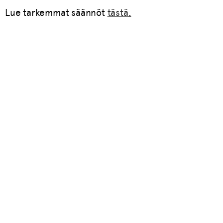
Lue tarkemmat säännöt
tästä
.
Tilaa uutiskirjeemme
Tilaamalla uutiskirjeen saat kuukausittain
tietoa uutuuksista ja ajankohtaisista
trendeistä suoraan sähköpostiisi.
Nimi
*