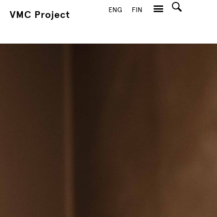
ENG
FIN
VMC Project
Hae