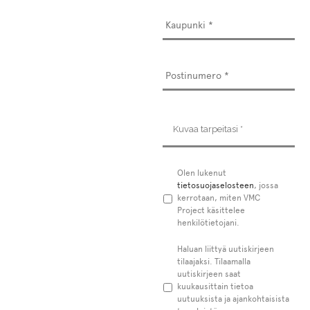
Kuvaa
tarpeitasi
*
Tietosuojaseloste
Olen lukenut
*
tietosuojaselosteen
, jossa
kerrotaan, miten VMC
Project käsittelee
henkilötietojani.
Uutiskirje
Haluan liittyä uutiskirjeen
tilaajaksi. Tilaamalla
uutiskirjeen saat
kuukausittain tietoa
uutuuksista ja ajankohtaisista