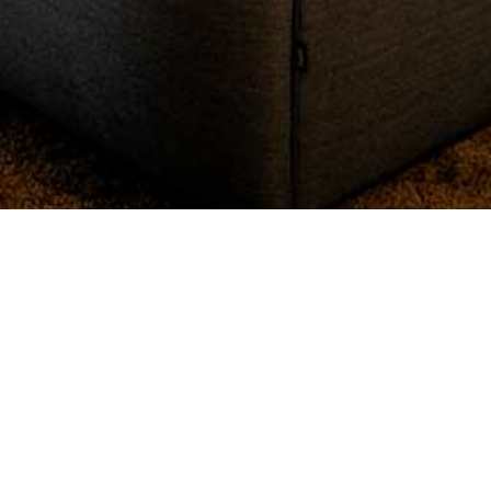
Referenssit
Olemme toimittaneet kokolattiamattoja, tekstiililaattoja ja
irtomattoja monipuolisesti erilaisiin kohteisiin – toimistoista
hotelleihin ja oppilaitoksiin.
Tutustu toteutuksiimme ja inspiroidu laadukkaista
referensseistämme.
Tutustu referensseihimme