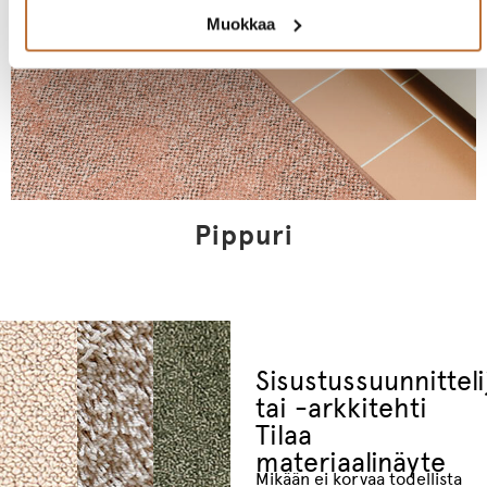
Muokkaa
Pippuri
Sisustussuunnitteli
tai -arkkitehti
Tilaa
materiaalinäyte
Mikään ei korvaa todellista