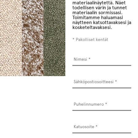
materiaalinäytettä. Näet
todellisen värin ja tunnet
materiaalin sormissasi.
Toimitamme haluamasi
näytteen katsottavaksesi ja
kosketeltavaksesi.
* Pakolliset kentät
Nimesi
*
Sähköpostiosoitteesi
*
Puhelinnumero
*
Osoite
*