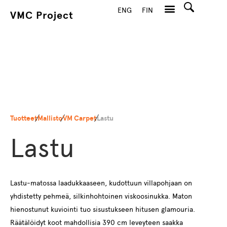
ENG
FIN
VMC Project
Hae
Tuotteet
Mallisto
VM Carpet
Lastu
Lastu
Lastu-matossa laadukkaaseen, kudottuun villapohjaan on
yhdistetty pehmeä, silkinhohtoinen viskoosinukka. Maton
hienostunut kuviointi tuo sisustukseen hitusen glamouria.
Räätälöidyt koot mahdollisia 390 cm leveyteen saakka