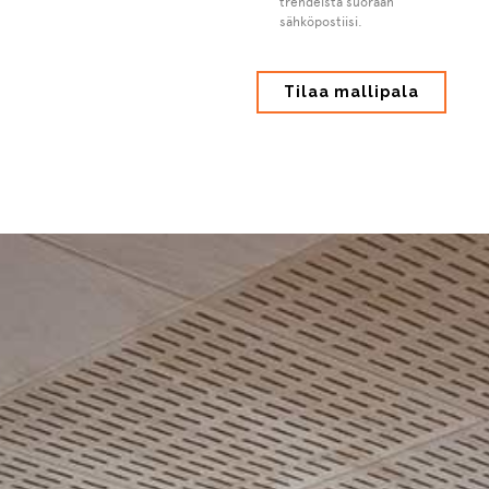
trendeistä suoraan
sähköpostiisi.